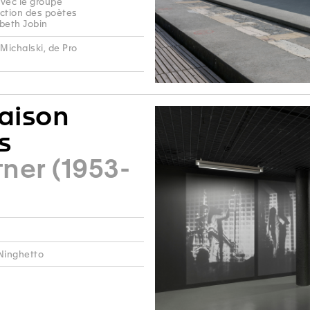
avec le groupe
ection des poètes
beth Jobin
Michalski, de Pro
aison
s
tner (1953-
 Ninghetto