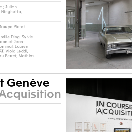
r, Julien
e Ninghetto,
Groupe Pictet
ilie Ding, Sylvie
ldon et Jean-
Hominal, Lauren
T, Viola Leddi,
hu Perret, Mathias
t Genève
 Acquisition