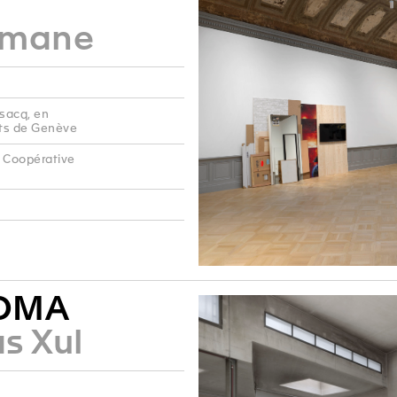
imane
nsacq, en
rts de Genève
é Coopérative
OMA
s Xul