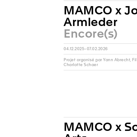
MAMCO x J
Armleder
Encore(s)
04.12.2025–07.02.2026
Projet organisé par Yann Abrecht, Fi
Charlotte Schaer
MAMCO x So