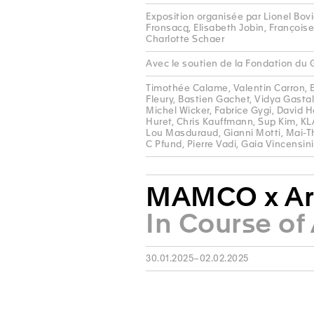
Exposition organisée par Lionel Bovie
Fronsacq, Elisabeth Jobin, François
Charlotte Schaer
Avec le soutien de la Fondation du 
Timothée Calame, Valentin Carron, Em
Fleury, Bastien Gachet, Vidya Gasta
Michel Wicker, Fabrice Gygi, David 
Huret, Chris Kauffmann, Sup Kim, KLA
Lou Masduraud, Gianni Motti, Mai-T
C Pfund, Pierre Vadi, Gaia Vincensini
MAMCO x Ar
In Course of
30.01.2025–02.02.2025