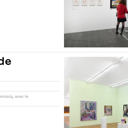
de
onsacq, avec le