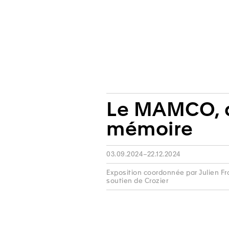
Le MAMCO, 
mémoire
03.09.2024–22.12.2024
Exposition coordonnée par Julien Fr
soutien de Crozier