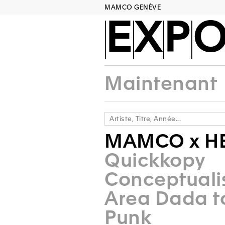
MAMCO GENÈVE
EXPO
Maintenant
Artiste, Titre, Année...
MAMCO x H
Quickkopy
Conceptuali
Area Dada t
Punk