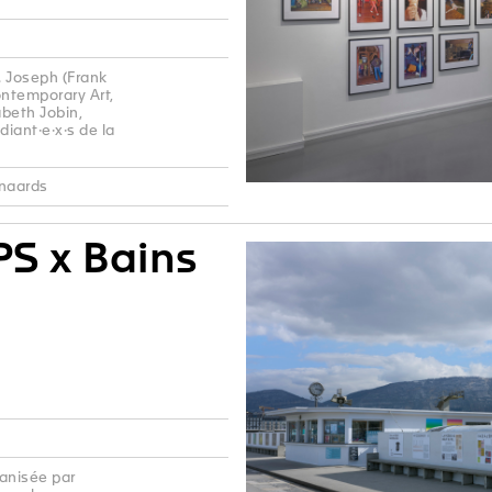
. Joseph (Frank
ontemporary Art,
abeth Jobin,
iant·e·x·s de la
enaards
S x Bains
anisée par