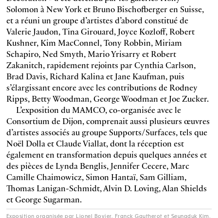
Solomon à New York et Bruno Bischofberger en Suisse,
et a réuni un groupe d’artistes d’abord constitué de
Valerie Jaudon, Tina Girouard, Joyce Kozloff, Robert
Kushner, Kim MacConnel, Tony Robbin, Miriam
Schapiro, Ned Smyth, Mario Yrisarry et Robert
Zakanitch, rapidement rejoints par Cynthia Carlson,
Brad Davis, Richard Kalina et Jane Kaufman, puis
s’élargissant encore avec les contributions de Rodney
Ripps, Betty Woodman, George Woodman et Joe Zucker.
L’exposition du MAMCO, co-organisée avec le
Consortium de Dijon, comprenait aussi plusieurs œuvres
d’artistes associés au groupe Supports/Surfaces, tels que
Noël Dolla et Claude Viallat, dont la réception est
également en transformation depuis quelques années et
des pièces de Lynda Benglis, Jennifer Cecere, Marc
Camille Chaimowicz, Simon Hantaï, Sam Gilliam,
Thomas Lanigan-Schmidt, Alvin D. Loving, Alan Shields
et George Sugarman.
Exposition organisée par Lionel Bovier, Franck Gautherot et Seungduk Kim,