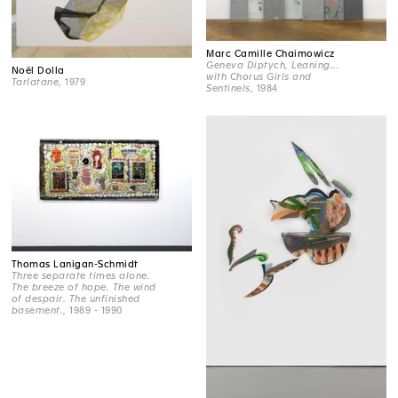
Marc Camille Chaimowicz
Geneva Diptych, Leaning...
Noël Dolla
with Chorus Girls and
Tarlatane
, 1979
Sentinels
, 1984
Thomas Lanigan-Schmidt
Three separate times alone.
The breeze of hope. The wind
of despair. The unfinished
basement.
, 1989 - 1990