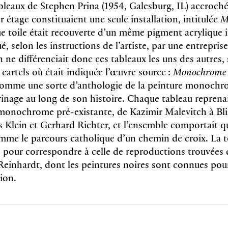
bleaux de Stephen Prina (1954, Galesburg, IL) accroché
r étage constituaient une seule installation, intitulée
M
e toile était recouverte d’un même pigment acrylique i
, selon les instructions de l’artiste, par une entrepris
n ne différenciait donc ces tableaux les uns des autres,
 cartels où était indiquée l’œuvre source :
Monochrome 
comme une sorte d’anthologie de la peinture monochr
nage au long de son histoire. Chaque tableau reprenai
monochrome pré-existante, de Kazimir Malevitch à Bl
s Klein et Gerhard Richter, et l’ensemble comportait q
me le parcours catholique d’un chemin de croix. La to
ie pour correspondre à celle de reproductions trouvées
Reinhardt, dont les peintures noires sont connues pour
ion.