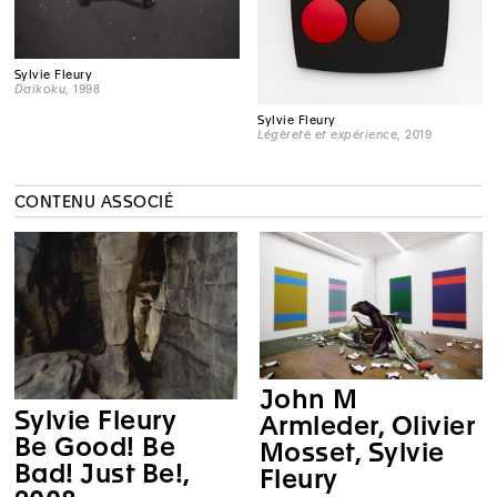
Sylvie Fleury
Daikoku
, 1998
Sylvie Fleury
Légèreté et expérience
, 2019
CONTENU ASSOCIÉ
John M
Sylvie Fleury
Armleder, Olivier
Be Good! Be
Mosset, Sylvie
Bad! Just Be!,
Fleury