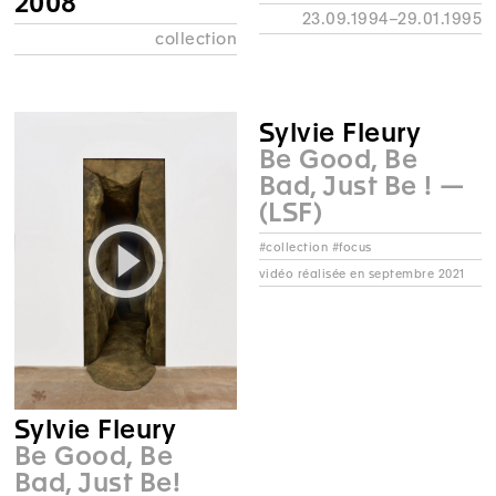
2008
23.09.1994–29.01.1995
collection
Sylvie Fleury
Be Good, Be
Bad, Just Be ! —
(LSF)
#collection #focus
vidéo réalisée en septembre 2021
Sylvie Fleury
Be Good, Be
Bad, Just Be!