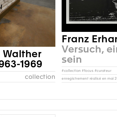
Franz Erha
Versuch, ei
 Walther
sein
1963-1969
#collection #focus #curateur
collection
enregistrement réalisé en mai 2