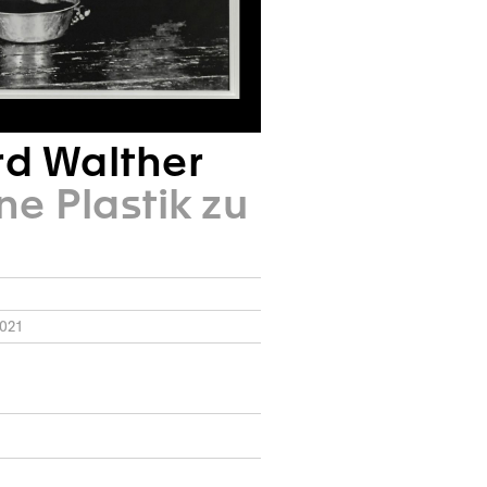
rd Walther
ne Plastik zu
021