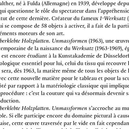
lther, né à Fulda (Allemagne) en 1939, développe depu
 qui questionne le rôle du spectateur dans l’appréhensi
tut de cette dernière. Créateur du fameux
1-Werksatz
(
ui se compose de 58 objets à activer, il a fait de la part
léments moteurs de son art.
berklebte Holzplatten. Unmassformen
(1963), une œuvr
ntemporaine de la naissance du
Werksatz
(1963-1969), 
r est encore étudiant à la Kunstakademie de Düsseldor
logique essentiel pour lui, celui du tissu qui recouvre 
sera, dès 1963, la matière même de tous les objets de l
vec cette nouvelle matière pour le tableau et pour la scul
ôté par rapport à la matériologie classique qui impliqu
rocédure : c’est la couture qui va désormais devenir 
oduction.
berklebte Holzplatten. Unmassformen
s’accroche au mu
le. Si elle participe encore du domaine pictural à caus
aise, cette œuvre traversée par le vide en fait cependan