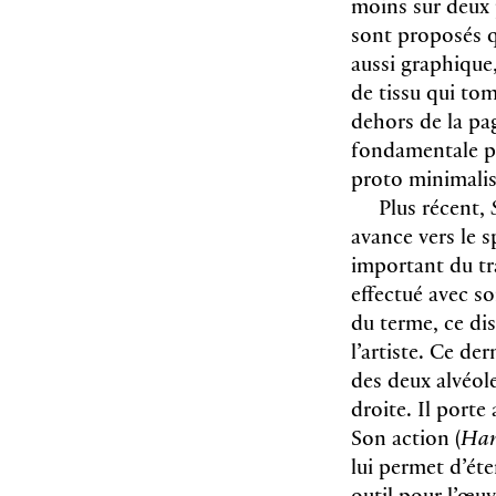
moins sur deux p
sont proposés q
aussi graphique,
de tissu qui to
dehors de la pag
fondamentale po
proto minimali
Plus récent,
avance vers le s
important du tr
effectué avec so
du terme, ce dis
l’artiste. Ce de
des deux alvéol
droite. Il porte
Son action (
Han
lui permet d’éte
outil pour l’œuv