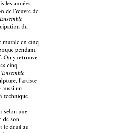
is les années
on de l’œuvre de
Ensemble
icipation du
e murale en cinq
époque pendant
f. On y retrouve
les cinq
’
Ensemble
pture, l’artiste
e aussi un
sa technique
r selon une
e de son
t le deuil au