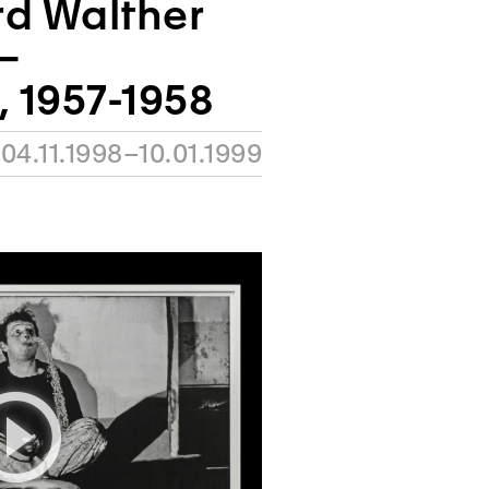
rd Walther
–
 1957-1958
04.11.1998–10.01.1999