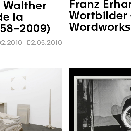
Franz Erha
 Walther
Wortbilder 
de la
Wordworks,
958–2009)
02.2010–02.05.2010