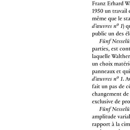
Franz Erhard Wa
1950 un travail
même que le sta
o
d’œuvres n
1
) q
public un des é
Fünf Nesselü
parties, est co
laquelle Walthe
un choix matério
panneaux et qui 
o
d’œuvres n
1
. A
fait un pas de c
changement de p
exclusive de pr
Fünf Nesselü
amplitude variab
rapport à la cim