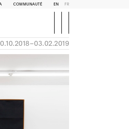
A
COMMUNAUTÉ
EN
FR
10.10.2018–03.02.2019