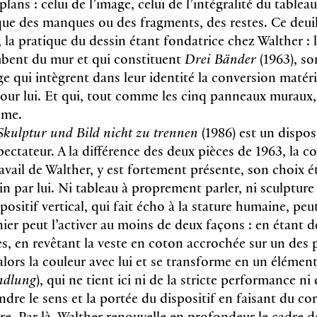
lans : celui de l’image, celui de l’intégralité du table
ue des manques ou des fragments, des restes. Ce deuil 
 la pratique du dessin étant fondatrice chez Walther : 
mbent du mur et qui constituent
Drei Bänder
(1963), so
e qui intègrent dans leur identité la conversion matériel
ur lui. Et qui, tout comme les cinq panneaux muraux,
sme.
Skulptur und Bild nicht zu trennen
(1986) est un dispos
pectateur. A la différence des deux pièces de 1963, la c
avail de Walther, y est fortement présente, son choix é
in par lui. Ni tableau à proprement parler, ni sculpture 
positif vertical, qui fait écho à la stature humaine, peut
rnier peut l’activer au moins de deux façons : en étant
es, en revêtant la veste en coton accrochée sur un des
 alors la couleur avec lui et se transforme en un élémen
dlung
), qui ne tient ici ni de la stricte performance n
ndre le sens et la portée du dispositif en faisant du cor
re. Par là, Walther renouvelle en profondeur le cadre de