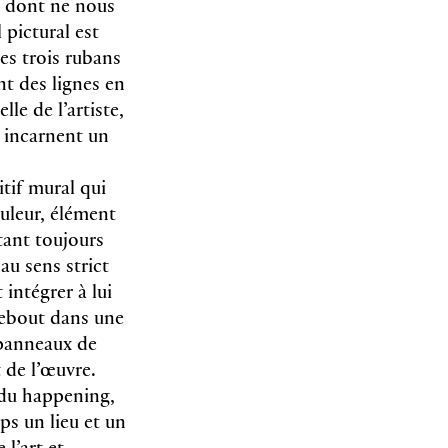
au dont ne nous
pictural est
les trois rubans
nt des lignes en
le de l’artiste,
 incarnent un
itif mural qui
ouleur, élément
tant toujours
au sens strict
 intégrer à lui
 debout dans une
 panneaux de
t de l’œuvre.
i du happening,
ps un lieu et un
 l’art et