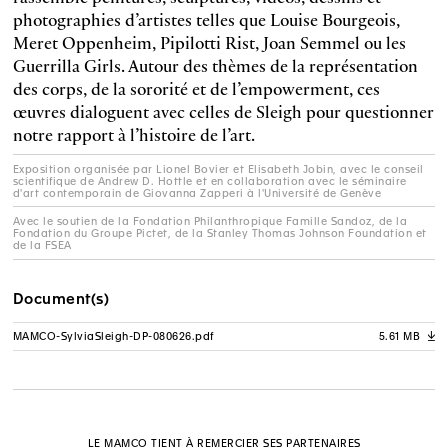
photographies d’artistes telles que Louise Bourgeois,
Meret Oppenheim, Pipilotti Rist, Joan Semmel ou les
Guerrilla Girls. Autour des thèmes de la représentation
des corps, de la sororité et de l’empowerment, ces
œuvres dialoguent avec celles de Sleigh pour questionner
notre rapport à l’histoire de l’art.
Exposition organisée par Lionel Bovier et Elisabeth Jobin, avec le conseil
scientifique de Andrew D. Hottle et en collaboration avec le séminaire
d'art contemporain de Giovanna Zapperi à l'Université de Genève
Avec le soutien de la Fondation Philanthropique Famille Sandoz, de la
Fondation du Groupe Pictet, de la Stanley Thomas Johnson Foundation et
de la FSEA
Document(s)
MAMCO-SylviaSleigh-DP-080626.pdf
5.61 MB
A
LE MAMCO TIENT À REMERCIER SES PARTENAIRES