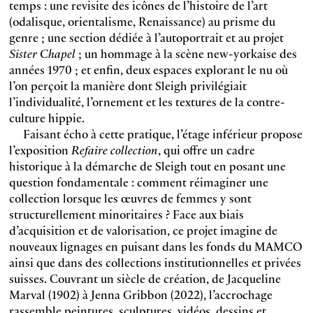
temps : une revisite des icônes de l’histoire de l’art
(odalisque, orientalisme, Renaissance) au prisme du
genre ; une section dédiée à l’autoportrait et au projet
Sister Chapel
; un hommage à la scène new-yorkaise des
années 1970 ; et enfin, deux espaces explorant le nu où
l’on perçoit la manière dont Sleigh privilégiait
l’individualité, l’ornement et les textures de la contre-
culture hippie.
Faisant écho à cette pratique, l’étage inférieur propose
l’exposition
Refaire collection
, qui offre un cadre
historique à la démarche de Sleigh tout en posant une
question fondamentale : comment réimaginer une
collection lorsque les œuvres de femmes y sont
structurellement minoritaires ? Face aux biais
d’acquisition et de valorisation, ce projet imagine de
nouveaux lignages en puisant dans les fonds du MAMCO
ainsi que dans des collections institutionnelles et privées
suisses. Couvrant un siècle de création, de Jacqueline
Marval (1902) à Jenna Gribbon (2022), l’accrochage
rassemble peintures, sculptures, vidéos, dessins et