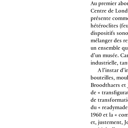
Au premier abor
Centre de Lond
présente comme 
hétéroclites (feu
dispositifs sono
mélanger des reg
un ensemble qui 
d’un musée. Car,
industrielle, ta
A l’instar d
bouteilles, mou
Broodthaers et 
de « transfigura
de transformati
du « readymade
1960 et la « co
et, justement, 