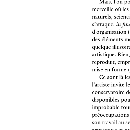
Mais, l’on p
merveille où les
naturels, scient
s’attaque,
in fin
d’organisation (
des éléments mon
quelque illusoir
artistique. Rie
reproduit, empr
mise en forme q
Ce sont là le
l’artiste invit
conservatoire d
disponibles pou
improbable four
préoccupations d
son travail au s
artistiques et q