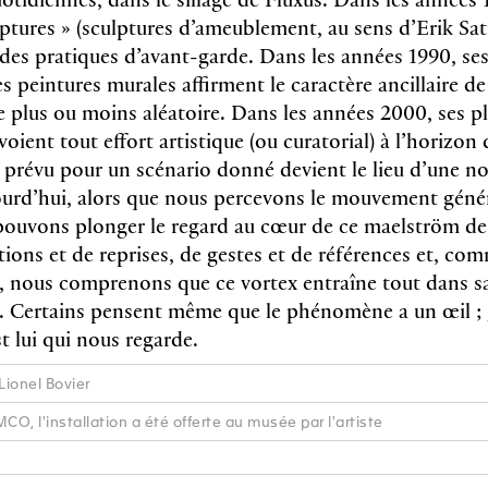
lptures » (sculptures d’ameublement, au sens d’Erik Sat
 des pratiques d’avant-garde. Dans les années 1990, se
es peintures murales affirment le caractère ancillaire d
plus ou moins aléatoire. Dans les années 2000, ses p
voient tout effort artistique (ou curatorial) à l’horizon d
f prévu pour un scénario donné devient le lieu d’une no
jourd’hui, alors que nous percevons le mouvement géné
 pouvons plonger le regard au cœur de ce maelström de
ions et de reprises, de gestes et de références et, co
, nous comprenons que ce vortex entraîne tout dans s
. Certains pensent même que le phénomène a un œil ;
st lui qui nous regarde.
Lionel Bovier
O, l'installation a été offerte au musée par l'artiste