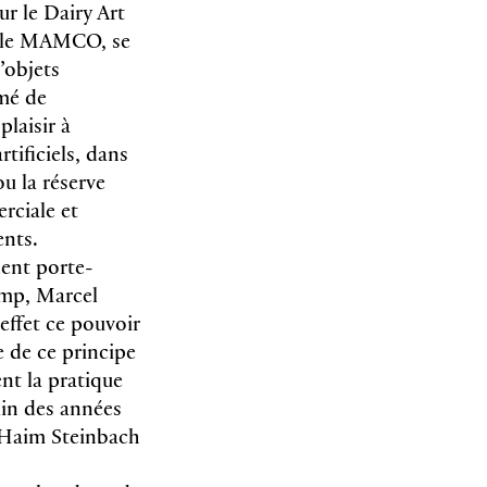
r le Dairy Art
r le MAMCO, se
’objets
imé de
plaisir à
rtificiels, dans
u la réserve
rciale et
ents.
lent porte-
amp, Marcel
effet ce pouvoir
e de ce principe
nt la pratique
ain des années
, Haim Steinbach