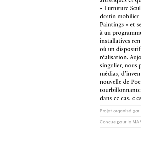
« Furniture Scu
destin mobilier
Paintings » et s
à un programme 
installatives ren
où un dispositi
réalisation. Au
singulier, nous
médias, d’invent
nouvelle de Poe
tourbillonnante
dans ce cas, c’e
Projet organisé par 
Conçue pour le MAMC