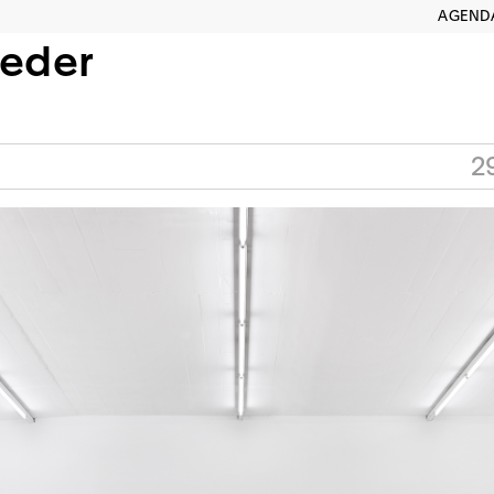
AGEND
eder
2