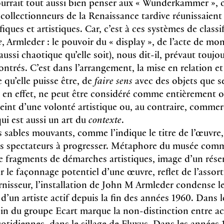
ourrait tout aussi bien penser aux « Wunderkammer »,
 collectionneurs de la Renaissance tardive réunissaient
ifiques et artistiques. Car, c’est à ces systèmes de class
e
, Armleder : le pouvoir du « display », de l’acte de mo
aussi chaotique qu’elle soit), nous dit-il, prévaut toujou
trés. C’est dans l’arrangement, la mise en relation et
e qu’elle puisse être, de
faire sens
avec des objets que se 
n, en effet, ne peut être considéré comme entièrement o
eint d’une volonté artistique ou, au contraire, commer
ui est aussi un art du
contexte
.
s sables mouvants, comme l’indique le titre de l’œuvre,
e les spectateurs à progresser. Métaphore du musée com
e fragments de démarches artistiques, image d’un rése
r le façonnage potentiel d’une œuvre, reflet de l’assor
nisseur, l’installation de John M Armleder condense l
’un artiste actif depuis la fin des années 1960. Dans 
ein du groupe Ecart marque la non-distinction entre ac
uotidiennes, dans le sillage de Fluxus. Dans les années 