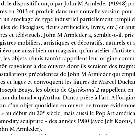
d, le dispositif conçu par John M Armleder (*1948) pou
res en 2013 et produit dans une nouvelle version pou
un stockage de type industriel partiellement rempli d
illes de Plexiglass, fleurs artificielles, livres, etc.) et an
res et télévisuels. John M Armleder a, semble-t-il, pris 
istres mobiliers, artistiques et décoratifs, naturels et a
évoque aussi bien un magasin, qu’un atelier d’artiste o
 les objets réunis tantôt rappellent leur origine comme
ntôt renvoient à des œuvres dont ils seraient des fragm
’installations précédentes de John M Armleder qui empi
les et luges et convoquent les figures de Marcel Duch
Joseph Beuys, les objets de
Quicksand 2
rappellent en 
tion du banal » qu’Arthur Danto prête à l’art. A l’origin
on d’un objet quotidien en œuvre, se trouve évidemme
e
 » au début du 20
siècle, mais aussi le Pop Art améric
mmodity sculpture » des années 1980 (avec Jeff Koons
John M Armleder).