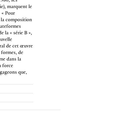
ie), marquent le
s « Pour
e la composition
lateformes
e la « série B »,
uvelle
ral de cet œuvre
 formes, de
mme dans la
a force
 gageons que,