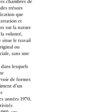
 ces chambres de
 des trésors
ification que
nstration et
rs sur la nature
 la volonté,
situe le travail
riginal ou
ciale, sans une
 dans lesquels
me
rvoir de formes
timent d’un
es
les années 1970,
tivités
1980, ses