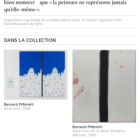
bien montrer que « la peinture ne représente jamais
qu’elle-même ».
Exposition organisée en collaboration avec le Centre régional d'art
contemporain de Sète
DANS LA COLLECTION
Bernard Piffaretti
Sans titre
, 2003
Bernard Piffaretti
Sans titre de la série "Produits
dérivés"
, 2001