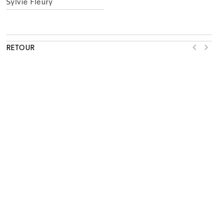
Sylvie Fleury
RETOUR
LE MAMCO TIENT À REMERCIER SES PARTENAIRES
NEWSLETTER
S'INSCRIRE
WHAT’S ON
EXPOSITIONS
COLLECTION
MÉDIATION