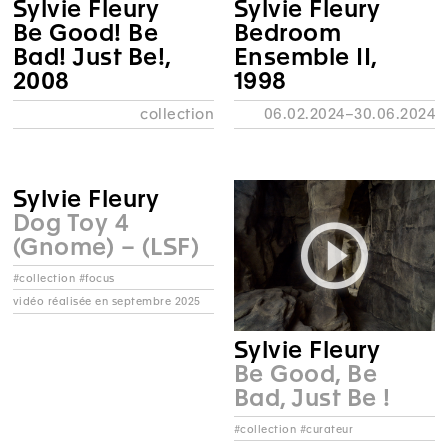
Sylvie Fleury
Sylvie Fleury
Be Good! Be
Bedroom
Bad! Just Be!,
Ensemble II,
2008
1998
collection
06.02.2024–30.06.2024
Sylvie Fleury
Dog Toy 4
(Gnome) – (LSF)
#collection #focus
vidéo réalisée en septembre 2025
Sylvie Fleury
Be Good, Be
Bad, Just Be !
#collection #curateur