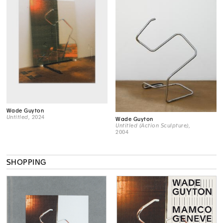
Wade Guyton
Untitled
, 2024
Wade Guyton
Untitled (Action Sculpture)
,
2004
SHOPPING