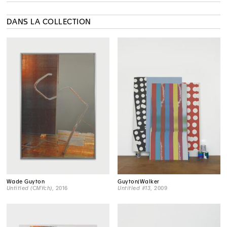
DANS LA COLLECTION
Wade Guyton
Guyton|Walker
Untitled (CMYch)
, 2016
Untitled #13
, 2009