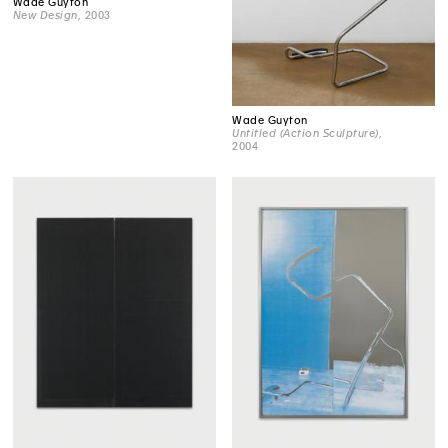
Wade Guyton
New Design
, 2003
Wade Guyton
Untitled (Action Sculpture)
,
2004