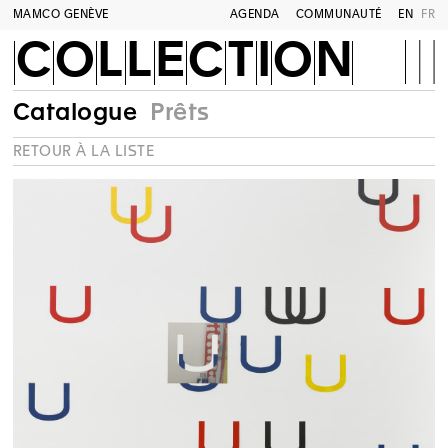
MAMCO GENÈVE
AGENDA
COMMUNAUTÉ
EN
FR
COLLECTION
Catalogue
Prêts
RETOUR À LA LISTE