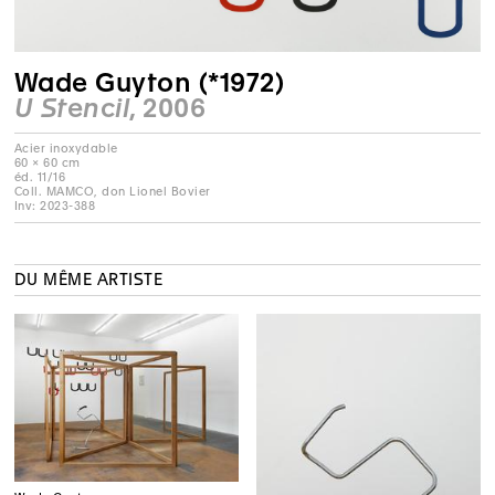
Wade Guyton (*1972)
U Stencil
, 2006
Acier inoxydable
60 × 60 cm
éd. 11/16
Coll. MAMCO, don Lionel Bovier
Inv: 2023-388
DU MÊME ARTISTE