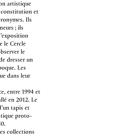
on artistique
 constitution et
éronymes. Ils
eurs ; ils
d’exposition
 le Cercle
bserver le
de dresser un
époque. Les
ue dans leur
e, entre 1994 et
llé en 2012. Le
’un tapis et
stique proto­
80.
es collections