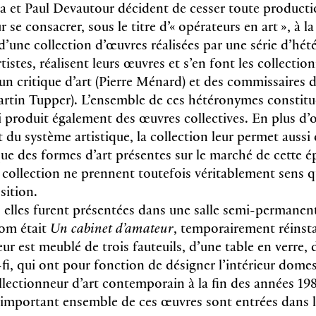
a et Paul Devautour décident de cesser toute producti
 se consacrer, sous le titre d’« opérateurs en art », à la
d’une collection d’œuvres réalisées par une série d’hét
istes, réalisent leurs œuvres et s’en font les collectionn
un critique d’art (Pierre Ménard) et des commissaires 
rtin Tupper). L’ensemble de ces hétéronymes constitue
produit également des œuvres collectives. En plus d’o
du système artistique, la collection leur permet aussi 
ue des formes d’art présentes sur le marché de cette 
 collection ne prennent toutefois véritablement sens q
sition.
les furent présentées dans une salle semi-permanent
nom était
Un cabinet d’amateur
, temporairement réinsta
r est meublé de trois fauteuils, d’une table en verre, d
-fi, qui ont pour fonction de désigner l’intérieur dome
llectionneur d’art contemporain à la fin des années 19
important ensemble de ces œuvres sont entrées dans l