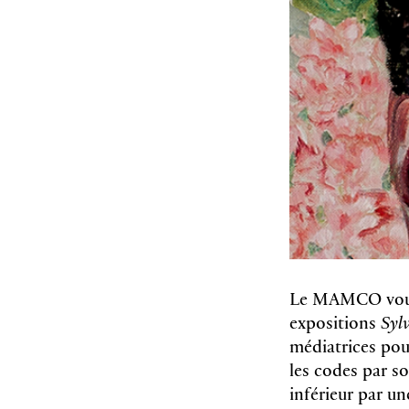
Le MAMCO vous 
expositions
Syl
médiatrices pour
les codes par s
inférieur par u