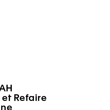
AH
 et Refaire
une