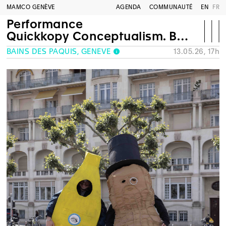
MAMCO GENÈVE
AGENDA
COMMUNAUTÉ
EN
FR
Performance
Quickkopy Conceptualism. Bay Area Dada to Bay Area Punk
BAINS DES PÂQUIS, GENÈVE
13.05.26, 17h