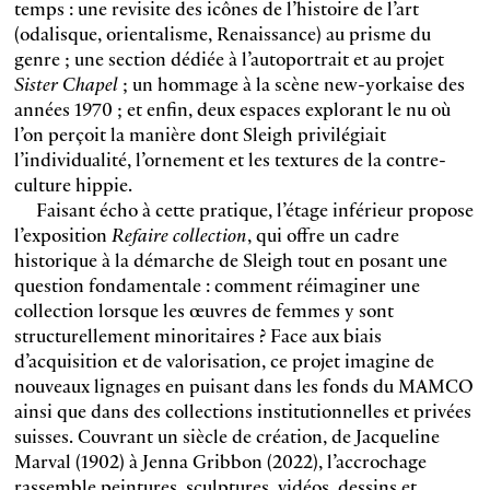
temps : une revisite des icônes de l’histoire de l’art
(odalisque, orientalisme, Renaissance) au prisme du
genre ; une section dédiée à l’autoportrait et au projet
Sister Chapel
; un hommage à la scène new-yorkaise des
années 1970 ; et enfin, deux espaces explorant le nu où
l’on perçoit la manière dont Sleigh privilégiait
l’individualité, l’ornement et les textures de la contre-
culture hippie.
Faisant écho à cette pratique, l’étage inférieur propose
l’exposition
Refaire collection
, qui offre un cadre
historique à la démarche de Sleigh tout en posant une
question fondamentale : comment réimaginer une
collection lorsque les œuvres de femmes y sont
structurellement minoritaires ? Face aux biais
d’acquisition et de valorisation, ce projet imagine de
nouveaux lignages en puisant dans les fonds du MAMCO
ainsi que dans des collections institutionnelles et privées
suisses. Couvrant un siècle de création, de Jacqueline
Marval (1902) à Jenna Gribbon (2022), l’accrochage
rassemble peintures, sculptures, vidéos, dessins et