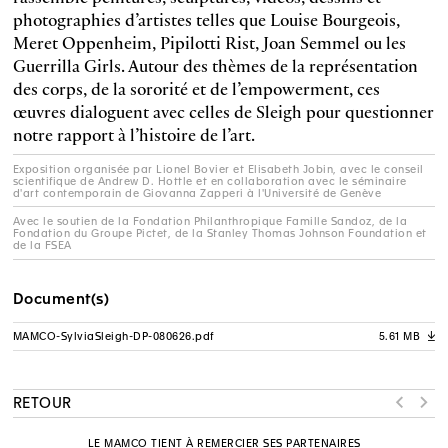
photographies d’artistes telles que Louise Bourgeois,
Meret Oppenheim, Pipilotti Rist, Joan Semmel ou les
Guerrilla Girls. Autour des thèmes de la représentation
des corps, de la sororité et de l’empowerment, ces
œuvres dialoguent avec celles de Sleigh pour questionner
notre rapport à l’histoire de l’art.
Exposition organisée par Lionel Bovier et Elisabeth Jobin, avec le conseil
scientifique de Andrew D. Hottle et en collaboration avec le séminaire
d'art contemporain de Giovanna Zapperi à l'Université de Genève
Avec le soutien de la Fondation Philanthropique Famille Sandoz, de la
Fondation du Groupe Pictet, de la Stanley Thomas Johnson Foundation et
de la FSEA
Document(s)
MAMCO-SylviaSleigh-DP-080626.pdf
5.61 MB
A
RETOUR
LE MAMCO TIENT À REMERCIER SES PARTENAIRES