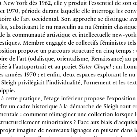
 à New York dès 1962, elle y produit l’essentiel de son 
et 1970, période durant laquelle elle interroge les con
stoire de l’art occidental. Son approche se distingue av
les, substituant le nu masculin au nu féminin classique,
de la communauté artistique et intellectuelle new-yorka
stiques. Membre engagée de collectifs féministes tels 
sition propose un parcours structuré en cinq temps : u
oire de l’art (odalisque, orientalisme, Renaissance) au 
ée à l’autoportrait et au projet
Sister Chapel
; un homm
s années 1970 ; et enfin, deux espaces explorant le nu 
Sleigh privilégiait l’individualité, l’ornement et les tex
hippie.
à cette pratique, l’étage inférieur propose l’expositio
offre un cadre historique à la démarche de Sleigh tout 
entale : comment réimaginer une collection lorsque 
ructurellement minoritaires ? Face aux biais d’acquisi
e projet imagine de nouveaux lignages en puisant dans 