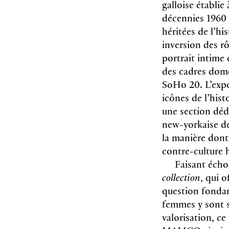
galloise établie
décennies 1960 
héritées de l’hi
inversion des rô
portrait intime 
des cadres dome
SoHo 20. L’expo
icônes de l’hist
une section dédi
new-yorkaise de
la manière dont 
contre-culture 
Faisant écho 
collection
, qui 
question fondam
femmes y sont st
valorisation, c