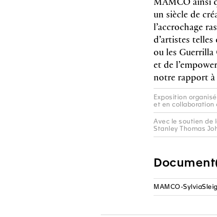
MAMCO ainsi que
un siècle de cr
l’accrochage ra
d’artistes tell
ou les Guerrilla
et de l’empower
notre rapport à l
Exposition organisée
et en collaboration
Avec le soutien de 
Stanley Thomas Joh
Document(
MAMCO-SylviaSleig