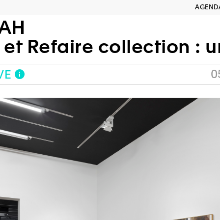
AGEND
AH
aire collection : une exposition en d
0
VE