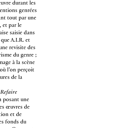
œuvre durant les
ventions genrées
ant tout par une
 et par le
ise saisie dans
que A.I.R. et
ne revisite des
prisme du genre ;
age à la scène
où l’on perçoit
tures de la
n
Refaire
en posant une
les œuvres de
tion et de
les fonds du