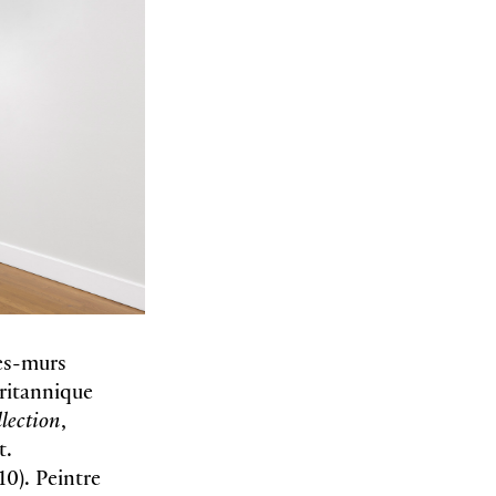
les-murs
britannique
llection
,
t.
10). Peintre