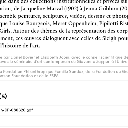
 dans des collections institutionnelles et privées su
éation, de Jacqueline Marval (1902) à Jenna Gribbon (20
ssemble peintures, sculptures, vidéos, dessins et photo
es que Louise Bourgeois, Meret Oppenheim, Pipilotti Ri
 Girls. Autour des thèmes de la représentation des corps
ment, ces œuvres dialoguent avec celles de Sleigh pou
’histoire de l’art.
 par Lionel Bovier et Elisabeth Jobin, avec le conseil scientifique 
 avec le séminaire d'art contemporain de Giovanna Zapperi à l'Univ
la Fondation Philanthropique Famille Sandoz, de la Fondation du Gro
nson Foundation et de la FSEA
s)
h-DP-080626.pdf