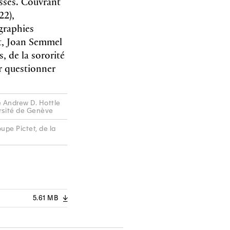
isses. Couvrant
22),
graphies
st, Joan Semmel
, de la sororité
r questionner
de Andrew D. Hottle
ersité de Genève
upe Pictet, de la
5.61 MB
A