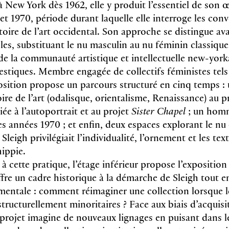
 à New York dès 1962, elle y produit l’essentiel de son 
et 1970, période durant laquelle elle interroge les con
stoire de l’art occidental. Son approche se distingue av
les, substituant le nu masculin au nu féminin classique,
de la communauté artistique et intellectuelle new-yorka
stiques. Membre engagée de collectifs féministes tels 
sition propose un parcours structuré en cinq temps : u
oire de l’art (odalisque, orientalisme, Renaissance) au 
ée à l’autoportrait et au projet
Sister Chapel
; un homm
s années 1970 ; et enfin, deux espaces explorant le nu 
Sleigh privilégiait l’individualité, l’ornement et les tex
hippie.
à cette pratique, l’étage inférieur propose l’expositio
offre un cadre historique à la démarche de Sleigh tout 
entale : comment réimaginer une collection lorsque 
ructurellement minoritaires ? Face aux biais d’acquisi
e projet imagine de nouveaux lignages en puisant dans 