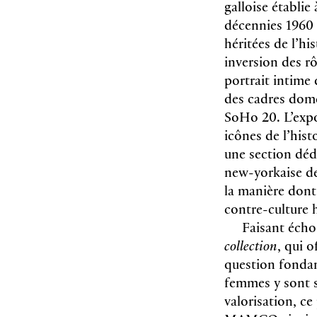
galloise établie
décennies 1960 
héritées de l’hi
inversion des rô
portrait intime 
des cadres dome
SoHo 20. L’expo
icônes de l’hist
une section dédi
new-yorkaise de
la manière dont 
contre-culture 
Faisant écho 
collection
, qui 
question fondam
femmes y sont st
valorisation, c