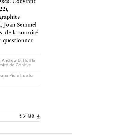
isses. Couvrant
22),
graphies
st, Joan Semmel
, de la sororité
r questionner
de Andrew D. Hottle
ersité de Genève
upe Pictet, de la
5.61 MB
A