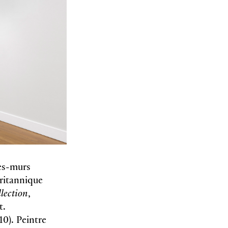
les-murs
britannique
llection
,
t.
10). Peintre