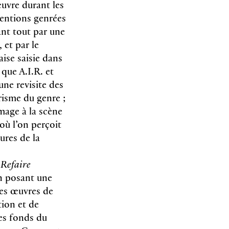
œuvre durant les
ventions genrées
ant tout par une
 et par le
ise saisie dans
que A.I.R. et
ne revisite des
prisme du genre ;
age à la scène
où l’on perçoit
tures de la
n
Refaire
en posant une
les œuvres de
tion et de
les fonds du