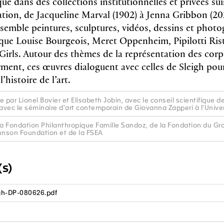
 dans des collections institutionnelles et privées su
éation, de Jacqueline Marval (1902) à Jenna Gribbon (20
ssemble peintures, sculptures, vidéos, dessins et photo
es que Louise Bourgeois, Meret Oppenheim, Pipilotti Ri
 Girls. Autour des thèmes de la représentation des corps
ment, ces œuvres dialoguent avec celles de Sleigh pou
’histoire de l’art.
 par Lionel Bovier et Elisabeth Jobin, avec le conseil scientifique 
 avec le séminaire d'art contemporain de Giovanna Zapperi à l'Univ
la Fondation Philanthropique Famille Sandoz, de la Fondation du Gro
nson Foundation et de la FSEA
s)
h-DP-080626.pdf