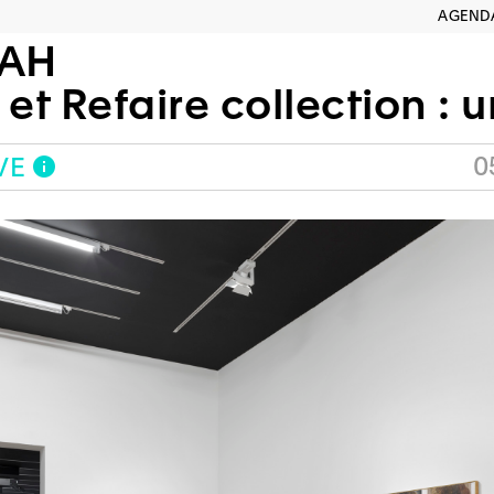
AGEND
AH
aire collection : une exposition en d
0
VE