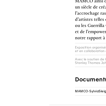
MAMCO ainsi que
un siècle de cr
l’accrochage ra
d’artistes tell
ou les Guerrilla
et de l’empower
notre rapport à l
Exposition organisée
et en collaboration
Avec le soutien de 
Stanley Thomas Joh
Document(
MAMCO-SylviaSleig