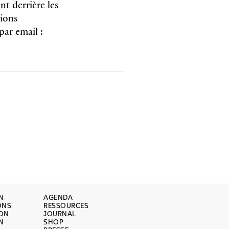
nt derrière les
tions
par email :
N
AGENDA
ONS
RESSOURCES
ION
JOURNAL
N
SHOP