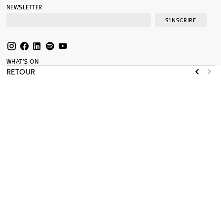
NEWSLETTER
S'INSCRIRE
WHAT’S ON
EXPOSITIONS
RETOUR
COLLECTION
MÉDIATION
SOUTENIR
AGENDA
RESSOURCES
JOURNAL
SHOP
PRESSE
A PROPOS
MENTIONS LÉGALES
RÉNOVATION
MAMCO
MUSÉE D’ART MODERNE ET CONTEMPORAIN
NOUVELLE ADRESSE ADMINISTRATIVE
13, RUE DES GRANGES
1204 GENÈVE
T +41 22 320 61 22
INFO@MAMCO.CH