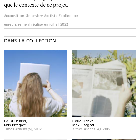
que le contexte de ce projet.
#exposition #interview #artiste #collection
enregistrement réalisé en juillet 2022
DANS LA COLLECTION
Calla Henkel,
Calla Henkel,
Max Pitegoff
Max Pitegoff
Times Athens (5)
, 2012
Times Athens (4)
, 2012