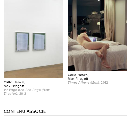
Calla Henkel,
Max Pitegoff
Calla Henkel,
Times Athens (Max)
, 2012
Max Pitegoff
1st Page and 2nd Page (New
Theater)
, 2012
CONTENU ASSOCIÉ