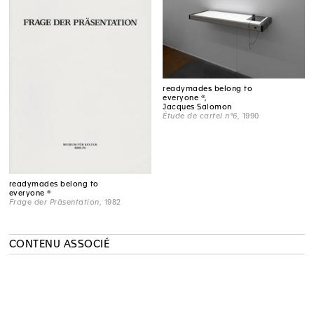
readymades belong to
everyone ®,
Jacques Salomon
Étude de cartel n°6
, 1990
readymades belong to
everyone ®
Frage der Präsentation
, 1982
CONTENU ASSOCIÉ