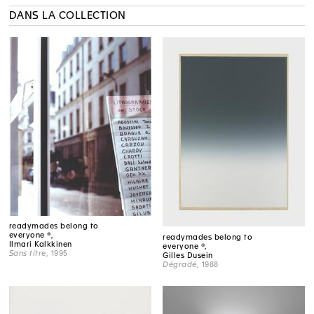
DANS LA COLLECTION
readymades belong to
everyone ®,
readymades belong to
Ilmari Kalkkinen
everyone ®,
Sans titre
, 1995
Gilles Dusein
Dégradé
, 1988