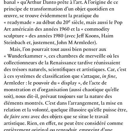
banal » qu’Arthur Danto prête à l’art. A l’origine de ce
principe de transformation d’un objet quotidien en
œuvre, se trouve évidemment la pratique du
e
« readymade » au début du 20
siècle, mais aussi le Pop
Art américain des années 1960 et la « commodity
sculpture » des années 1980 (avec Jeff Koons, Haim
Steinbach et, justement, John M Armleder).
Mais, l’on pourrait tout aussi bien penser aux
« Wunderkammer », ces chambres de merveille où les
collectionneurs de la Renaissance tardive réunissaient
des trésors naturels, scientifiques et artistiques. Car, c’est
à ces systèmes de classification que s’attaque,
in fine
,
Armleder : le pouvoir du « display », de l’acte de
monstration et d’organisation (aussi chaotique qu’elle
soit), nous dit-il, prévaut toujours sur la nature des
éléments montrés. C’est dans l’arrangement, la mise en
relation et la volonté, quelque illusoire qu’elle puisse être,
de
faire sens
avec des objets que se situe le travail
artistique. Rien, en effet, ne peut être considéré comme
entièrement original ou reproduit, empreint d’une