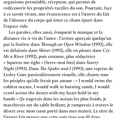
organisme perméable, récepteur, qui permet de
redécouvrir les propriétés tactiles du son. Pourtant, face
à ce savoir vivant, une évanescence est à l’œuvre du fait
de l’absence du corps qui émet ce chant épuré dans
l’espace vide.
Les paroles, elles aussi, évoquent le manque et la
distance vis-à-vis de l’autre : l’artiste aperçoit quelqu’un
par la fenêtre dans
Through an Open Window
(1992), elle
est délaissée dans
Shiver
(1992), elle en pleure dans
Cry
Me a River
(1992), puis entonne, plus séductrice
« Squeeze me tight » (Serre-moi fort) dans
Starry
Night
(1993). Dans
The Spider and I
(1993), une reprise de
Lesley Gore particulièrement visuelle, elle chante tous
les périples qu’elle ferait par amour : « I would swim the
coldest oceans, I would walk in burning sands, I would
crawl across the desert with my heart held in my
hands
» (Je nagerais dans les océans les plus froids, je
marcherais sur du sable brûlant, je ramperais à travers le
désert avec mon cœur porté dans mes mains). Le titre de
l’œuvre fait penser que cette voix tisse son fil dans