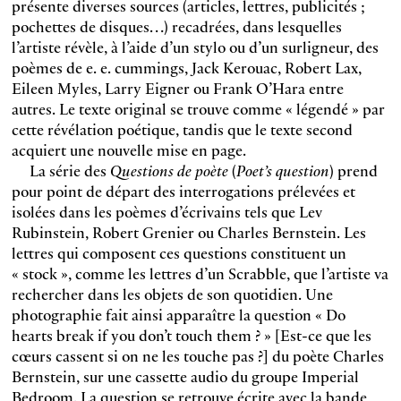
présente diverses sources (articles, lettres, publicités ;
pochettes de disques…) recadrées, dans lesquelles
l’artiste révèle, à l’aide d’un stylo ou d’un surligneur, des
poèmes de e. e. cummings, Jack Kerouac, Robert Lax,
Eileen Myles, Larry Eigner ou Frank O’Hara entre
autres. Le texte original se trouve comme « légendé » par
cette révélation poétique, tandis que le texte second
acquiert une nouvelle mise en page.
La série des
Questions de poète
(
Poet’s question
) prend
pour point de départ des interrogations prélevées et
isolées dans les poèmes d’écrivains tels que Lev
Rubinstein, Robert Grenier ou Charles Bernstein. Les
lettres qui composent ces questions constituent un
« stock », comme les lettres d’un Scrabble, que l’artiste va
rechercher dans les objets de son quotidien. Une
photographie fait ainsi apparaître la question « Do
hearts break if you don’t touch them ? » [Est-ce que les
cœurs cassent si on ne les touche pas ?] du poète Charles
Bernstein, sur une cassette audio du groupe Imperial
Bedroom. La question se retrouve écrite avec la bande