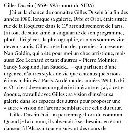
Gilles Dusein (1959-1993 ; mort du SIDA)
J’ai eu la chance de connaître Gilles Dusein à la fin des
années 1980, lorsque sa galerie, Urbi et Orbi, était située
e
rue de la Roquette dans le 11
arrondissement de Paris.
J'ai tout de suite aimé la singularité de son programme,
plutôt dirigé vers la photographie, et nous sommes vite
devenus amis. Gilles a été l'un des premiers à présenter
Nan Goldin, qui a été pour moi un choc artistique, mais
aussi Zoe Leonard et tant d'autres – Pierre Molinier,
Sandy Skoglund, Jan Saudek... – qui parlaient d’une
urgence, d’autres styles de vie que ceux auxquels nous
étions habitués à Paris. Au début des années 1990, Urbi
et Orbi est devenue une galerie itinérante et j'ai, à cette
époque, travaillé avec Gilles : sa vision d’insérer sa
galerie dans les espaces des autres pour proposer une
« autre » vision de l’art me semblait être celle du futur.
Gilles Dusein était un personnage hors du commun.
Quand je l'ai connu, il subvenait à ses besoins en étant
danseur à l’Alcazar tout en suivant des cours de