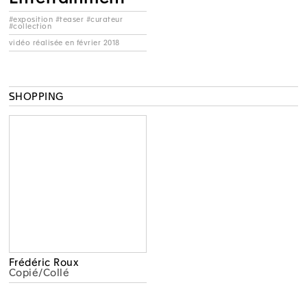
#exposition #teaser #curateur
#collection
vidéo réalisée en février 2018
SHOPPING
Frédéric Roux
Copié/Collé