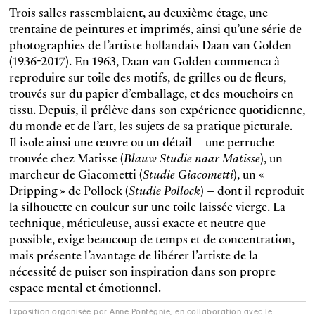
Trois salles rassemblaient, au deuxième étage, une
trentaine de peintures et imprimés, ainsi qu’une série de
photographies de l’artiste hollandais Daan van Golden
(1936-2017). En 1963, Daan van Golden commenca à
reproduire sur toile des motifs, de grilles ou de fleurs,
trouvés sur du papier d’emballage, et des mouchoirs en
tissu. Depuis, il prélève dans son expérience quotidienne,
du monde et de l’art, les sujets de sa pratique picturale.
Il isole ainsi une œuvre ou un détail – une perruche
trouvée chez Matisse (
Blauw Studie naar Matisse
), un
marcheur de Giacometti (
Studie Giacometti
), un «
Dripping » de Pollock (
Studie Pollock
) – dont il reproduit
la silhouette en couleur sur une toile laissée vierge. La
technique, méticuleuse, aussi exacte et neutre que
possible, exige beaucoup de temps et de concentration,
mais présente l’avantage de libérer l’artiste de la
nécessité de puiser son inspiration dans son propre
espace mental et émotionnel.
Exposition organisée par Anne Pontégnie, en collaboration avec le