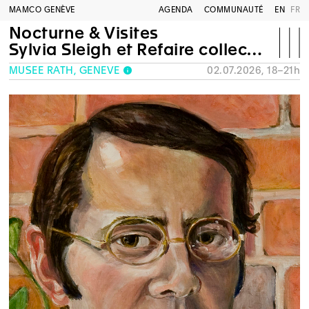
MAMCO GENÈVE
AGENDA
COMMUNAUTÉ
EN
FR
Nocturne & Visites
Sylvia Sleigh et Refaire collection
MUSÉE RATH, GENÈVE
02.07.2026, 18–21h