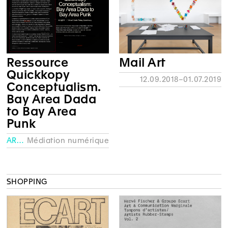
Ressource
Mail Art
Quickkopy
12.09.2018–01.07.2019
Conceptualism.
Bay Area Dada
to Bay Area
Punk
ARCHIVES
Médiation numérique
SHOPPING