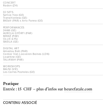
CONCERT
Radon (ZH)
DJ SETS
Sativa Yiza (GE)
Transitionless (GE)
BKEdit (PAR) x Arto Fanna (GE)
PERFORMANCES
24AM (GE)
AUROLA GYŐRFI (PAR)
MIRAÉ (PAR)
OLLIE (LYS)
SNEILA (GE)
DIGITAL ART
Amadou Bah (PAR)
Connor Van Looveren-Baines (LDN)
Loukhine (GE)
TALIA’KAH (PAR)
WORKSHOPS
MA/NI (VIE)
Les Cartes Postales (GE)
Pratique
Entrée : 15 CHF – plus d’infos sur
heurefatale.com
CONTENU ASSOCIÉ