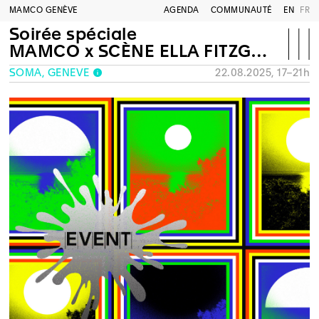
MAMCO GENÈVE
AGENDA
COMMUNAUTÉ
EN
FR
Soirée spéciale
MAMCO x SCÈNE ELLA FITZGERALD
SOMA, GENÈVE
22.08.2025, 17–21h