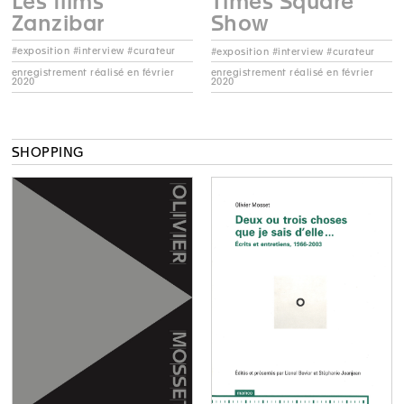
Les films
Times Square
Zanzibar
Show
#exposition #interview #curateur
#exposition #interview #curateur
enregistrement réalisé en février
enregistrement réalisé en février
2020
2020
SHOPPING