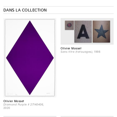
DANS LA COLLECTION
Olivier Mosset
Sans titre (tatouages)
, 1998
Olivier Mosset
Diamond Purple # 27140406
,
2020