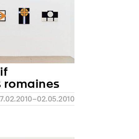
if
s romaines
17.02.2010–02.05.2010