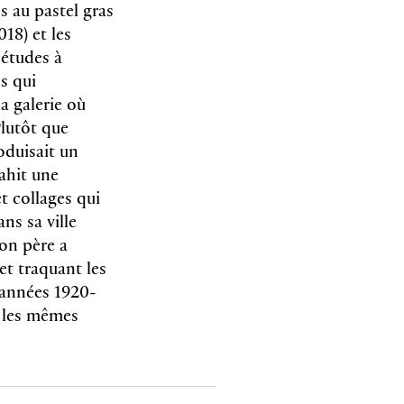
s au pastel gras
18) et les
 études à
s qui
la galerie où
Plutôt que
oduisait un
rahit une
t collages qui
ns sa ville
on père a
 et traquant les
 années 1920-
c les mêmes