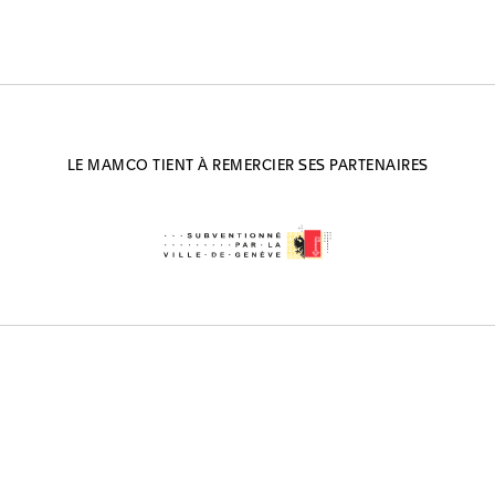
LE MAMCO TIENT À REMERCIER SES PARTENAIRES
WHAT’S O
EXPOSITI
S'INSCRIRE
COLLECT
MÉDIATIO
SOUTENIR