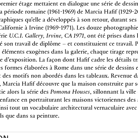
premier étage mettaient en dialogue une série de dessin
la période romaine (1961-1969) de Marcia Hafif (1929-20
aphiques qu’elle a développés à son retour, durant ses
Californie à Irvine (1969-1971). Les douze photographie
érie
U.C.I. Gallery, Irvine, CA 1971
, ont été prises dans 
sé son travail de diplôme – et constituaient ce travail. 
s éléments exogènes dans la galerie, chaque tirage repr
ce d’exposition. La façon dont Hafif cadre les détails t
s formes élaborées à Rome dans une série de dessins e
 des motifs non abordés dans les tableaux. Revenue da
 Marcia Hafif dé­couvre que la maison construite par s
tie alors la série des
Pomona Houses
, sillonnant la ville
 enfance en portraiturant les maisons victoriennes des
ainsi tout un vocabulaire architectural vernaculaire ave
ls que dans sa peinture.