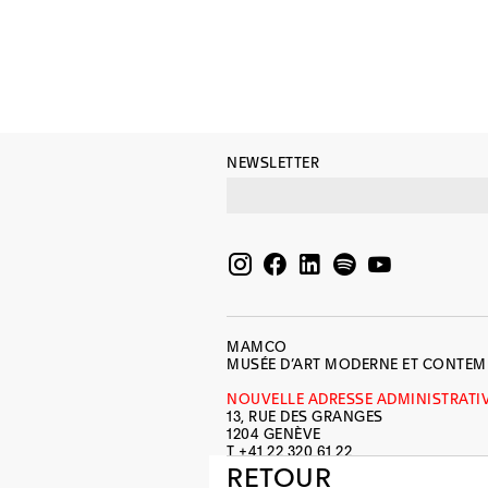
NEWSLETTER
MAMCO
MUSÉE D’ART MODERNE ET CONTE
NOUVELLE ADRESSE ADMINISTRATI
13, RUE DES GRANGES
1204 GENÈVE
T +41 22 320 61 22
INFO@MAMCO.CH
RETOUR