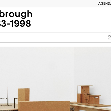
AGEND
sbrough
83-1998
2