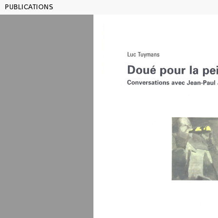
PUBLICATIONS
MAMCO GENÈVE
SHO
Publications
Titre, artiste, année, ISBN...
Julien
Lehrer
Lauren
Rachel
Rosem
co-édité ave
reproduction