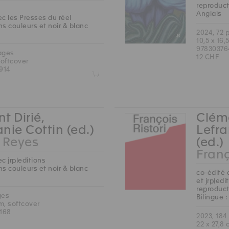
reproduct
Anglais
c les Presses du réel
s couleurs et noir & blanc
2024, 72 
10,5 x 16,
97830376
ages
12 CHF
softcover
914
Z
t Dirié,
Cléme
nie Cottin (ed.)
Lefra
Reyes
(ed.)
Franç
c jrp|editions
s couleurs et noir & blanc
co-édité 
et jrp|edi
reproduct
ges
Bilingue :
cm, softcover
168
2023, 184
22 x 27,8