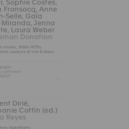
r, Sophie Costes,
n Fronsacq, Anne
n-Selle, Gaïa
-Miranda, Jenna
te, Laura Weber
ksman Donation
an stories, 1960s-1970s
ions couleurs et noir & blanc
 pages
m, softcover
56127
Z
nt Dirié,
anie Cottin (ed.)
 Reyes
avec jrp|editions