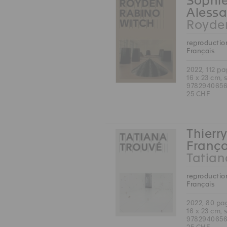
Sophie
Alessa
Royde
reproduction
Français
2022, 112 p
16 x 23 cm, 
978294065
25 CHF
Thierry
Franço
Tatian
reproduction
Français
2022, 80 pa
16 x 23 cm, 
978294065