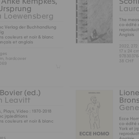
, Anke Kempkes,
Scoti
 Ursprung
Laura
a Loewensberg
The measu
co-édité 
ec Verlag der Buchhandlung
reproduct
ig
Anglais
s couleurs et noir & blanc
rançais et anglais
2022, 272
17 x 24 c
ages
97830376
cm, hardcover
38 CHF
069
Z
Bovier (ed.)
Lione
m Leavitt
Brons
Gene
s, Plays, Video : 1970-2018
c jrp|editions
Ecce Ho
s couleurs et noir & blanc
co-édité 
York et jr
reproduct
ges
Anglais