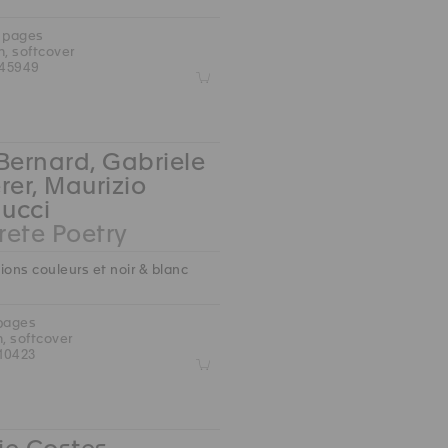
0 pages
m, softcover
45949
Z
Bernard, Gabriele
rer, Maurizio
ucci
ete Poetry
ions couleurs et noir & blanc
 pages
m, softcover
10423
Z