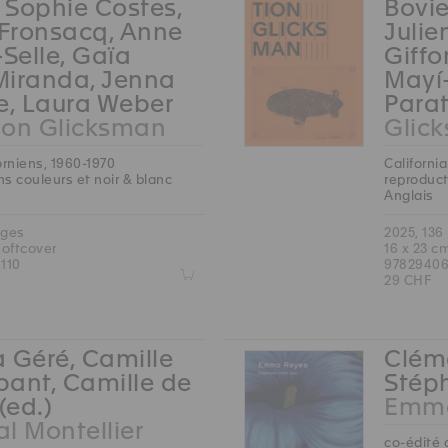
, Sophie Costes,
Bovie
 Fronsacq, Anne
Julie
-Selle, Gaïa
Giffo
Miranda, Jenna
Mayí
e, Laura Weber
Parat
ion Glicksman
Glic
orniens, 1960-1970
Californi
s couleurs et noir & blanc
reproduct
Anglais
ages
2025, 136
softcover
16 x 23 c
110
97829406
Z
29 CHF
 Géré, Camille
Cléme
ant, Camille de
Stéph
(ed.)
Emma
l Montellier
co-édité 