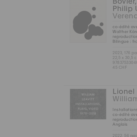
Bovier
Philip
Veren
co-édité av
Walther Kön
reproduction
Bilingue : f
2023, 176 p
22,5 x 30,5 
9783753304
45 CHF
Lionel 
Willia
Installation
co-édité ave
reproduction
Anglais
2022, 56 pa