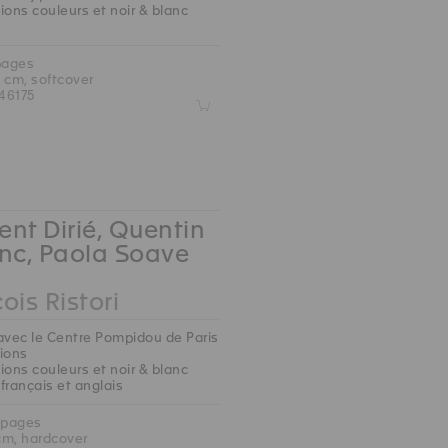
ions couleurs et noir & blanc
pages
5 cm, softcover
46175
Z
nt Dirié, Quentin
nc, Paola Soave
ois Ristori
avec le Centre Pompidou de Paris
tions
ions couleurs et noir & blanc
 français et anglais
 pages
 cm, hardcover