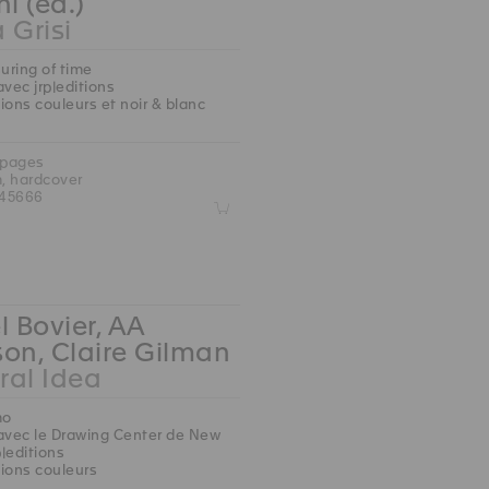
ni (ed.)
 Grisi
ring of time
avec jrp|editions
ions couleurs et noir & blanc
 pages
m, hardcover
45666
Z
l Bovier, AA
on, Claire Gilman
ral Idea
mo
avec le Drawing Center de New
p|editions
ions couleurs