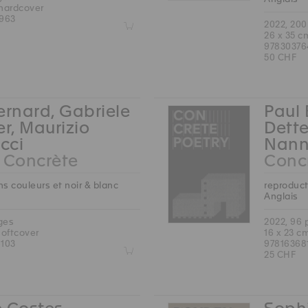
 hardcover
963
Z
2022, 20
26 x 35 c
97830376
50 CHF
ernard, Gabriele
Paul 
er, Maurizio
Dette
cci
Nann
 Concrète
Concr
s couleurs et noir & blanc
reproduct
Anglais
ges
2022, 96
softcover
16 x 23 c
103
97816368
Z
25 CHF