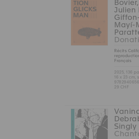
Bovier
Julien
Giffon
Mayí-
Paratt
Donat
Récits Calif
reproduction
Français
2025, 136 p
16 x 23 cm, 
9782940656
29 CHF
Vanina
Debrab
Singly 
Chanta