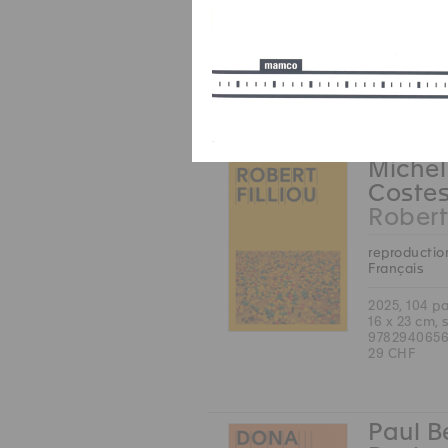
Anglais
2025, 168 p
17 x 24 cm, 
9783037646
38 CHF
Michel
Coste
Robert 
reproduction
Français
2025, 104 p
16 x 23 cm, 
9782940656
29 CHF
Paul B