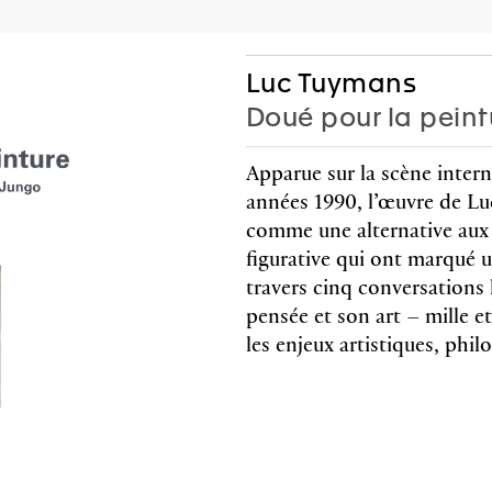
AGEND
P
Luc Tuymans
Doué pour la peint
Apparue sur la scène inter
Editions
Cadeaux
années 1990, l’œuvre de L
comme une alternative aux «
figurative qui ont marqué 
travers cinq conversations l’
pensée et son art – mille e
 Fronsacq, Sarah
Lione
les enjeux artistiques, phil
-Graiwer,
Jobi
ce Schmidlin,
Tish
 Stella
co-édité 
arie Castoro
Walther u
reproduct
c jrp|editions
Anglais
s couleurs et noir & blanc