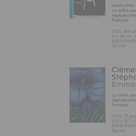
Irréductible
co-édité ave
reproduction
Français
2025, 368 p
17 x 24 cm, 
9782378965
28 CHF
Clémen
Stépha
Emma 
co-édité ave
reproduction
Français
2024, 72 pa
10,5 x 16,5 
9783037646
Epuisé