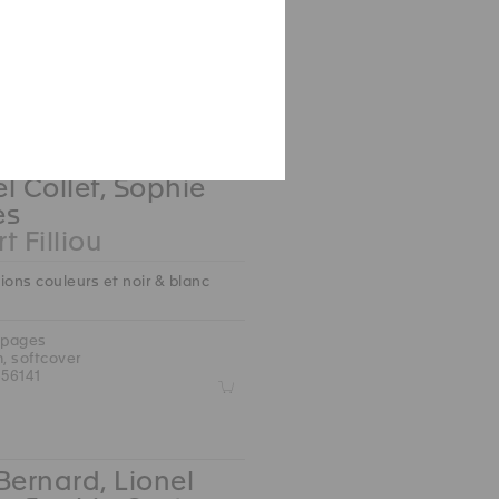
 pages
.5 cm, hardcover
09422
Z
l Collet, Sophie
es
t Filliou
ions couleurs et noir & blanc
 pages
m, softcover
56141
Z
Bernard, Lionel