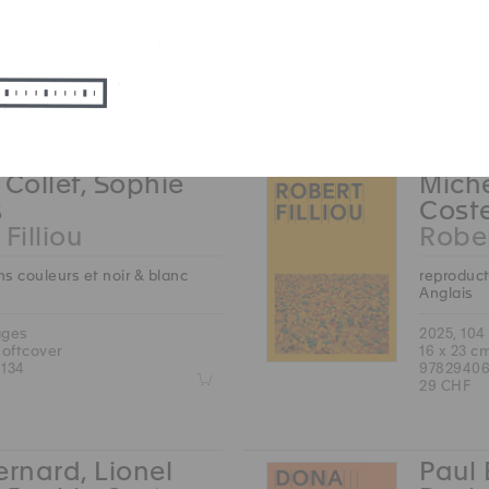
2025, 184
22.5 x 30
ages
97837533
hardcover
49 CHF
212
Z
 Collet, Sophie
Miche
s
Cost
Filliou
Rober
s couleurs et noir & blanc
reproduct
Anglais
ages
2025, 104
softcover
16 x 23 c
134
97829406
Z
29 CHF
ernard, Lionel
Paul 