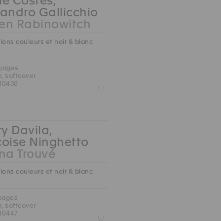
e Costes,
andro Gallicchio
en Rabinowitch
ions couleurs et noir & blanc
 pages
m, softcover
10430
Z
ry Davila,
çoise Ninghetto
na Trouvé
ions couleurs et noir & blanc
 pages
m, softcover
10447
Z