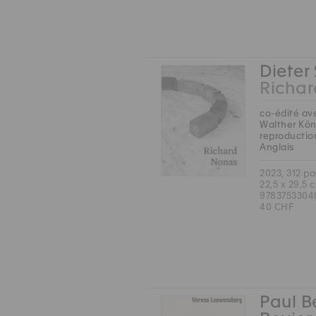
Dieter
Richa
co-édité av
Walther Kön
reproductio
Anglais
2023, 312 p
22,5 x 29,5 
9783753304
40 CHF
Paul B