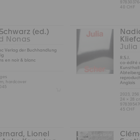
97830376
40 CHF
 Schwarz (ed.)
Nadia
rd Nonas
Klief
Julia
ec Verlag der Buchhandlung
ig
R.S.I.
ns en noir & blanc
co-édité 
Kunsthall
Abteiberg
ages
reproduct
cm, hardcover
Anglais
045
Z
2023, 256
24 × 28 c
9783954
45 CHF
ernard, Lionel
Cléme