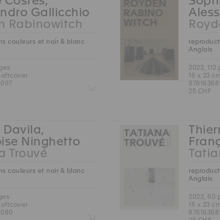
 Costes,
Sophi
ndro Gallicchio
Aless
n Rabinowitch
Royd
s couleurs et noir & blanc
reproduct
Anglais
ages
2022, 112
softcover
16 x 23 c
6097
97816368
Z
25 CHF
 Davila,
Thier
ise Ninghetto
Fran
a Trouvé
Tatia
s couleurs et noir & blanc
reproduct
Anglais
ges
2022, 80
softcover
16 x 23 c
6080
97816368
Z