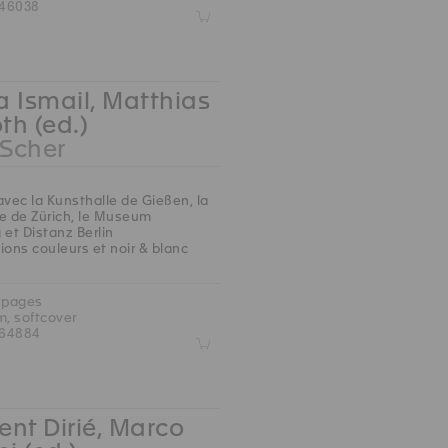
46038
Z
 Ismail, Matthias
oth (ed.)
 Scher
avec la Kunsthalle de Gießen, la
e de Zürich, le Museum
 et Distanz Berlin
ions couleurs et noir & blanc
 pages
m, softcover
764884
Z
nt Dirié, Marco