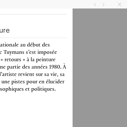
A
COMMUNAUTÉ
EN
FR
g
h
k
ure
nationale au début des
uc Tuymans s’est imposée
 retours » à la peinture
une partie des années 1980. À
artiste revient sur sa vie, sa
t une pistes pour en élucider
l Bovier, Elisabeth
osophiques et politiques.
n, Pamela Lee
an Hsu
avec Verlag der Buchhandlung
nd Franz König
ions couleurs et noir & blanc