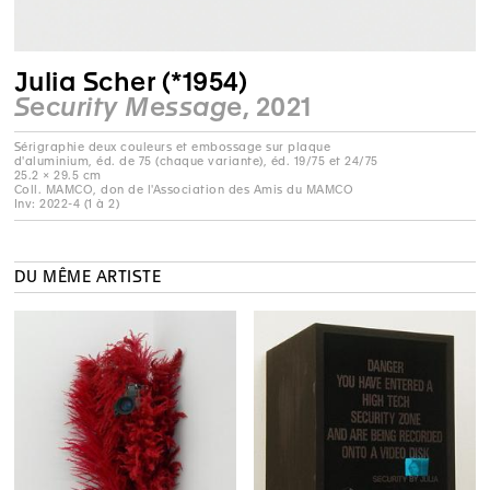
Julia Scher (*1954)
Security Message
, 2021
Sérigraphie deux couleurs et embossage sur plaque
d'aluminium, éd. de 75 (chaque variante), éd. 19/75 et 24/75
25.2 × 29.5 cm
Coll. MAMCO, don de l'Association des Amis du MAMCO
Inv: 2022-4 (1 à 2)
DU MÊME ARTISTE