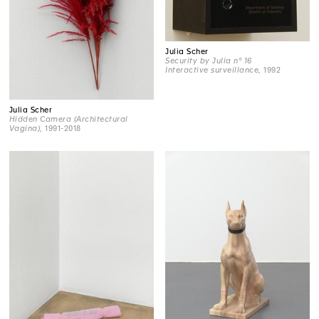
Julia Scher
Security by Julia n° 16
Interactive surveillance
, 1992
Julia Scher
Hidden Camera (Architectural
Vagina)
, 1991-2018