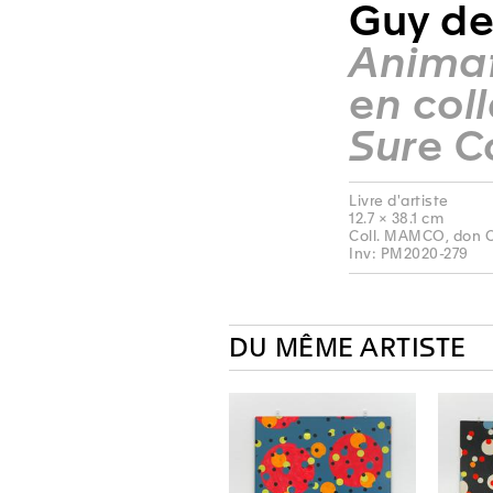
Guy de
Animat
en coll
Sure C
Livre d'artiste
12.7 × 38.1 cm
Coll. MAMCO, don Ci
Inv: PM2020-279
DU MÊME ARTISTE