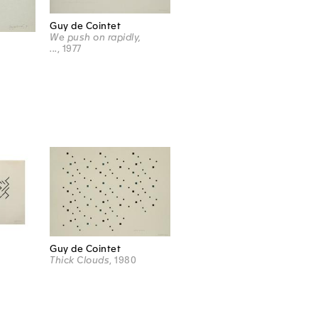
Guy de Cointet
We push on rapidly,
...
, 1977
Guy de Cointet
Thick Clouds
, 1980