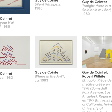
Guy de Cointet
Guy de Cointet
Silent Whispers
,
Tonight there is a
1980
Soldier in my Bed
,
1980
Cointet
 your Hat
l
, 1980
Guy de Cointet
Guy de Cointet,
Cointet
Where is the Ant?
,
Robert Wilhite
se
, 1983
ca. 1983
Ethiopia. Pièce de
théâtre créée en
1976 (Barnsdall
Park Avenue, Los
Angeles). Reprise
en 1977 (Universit
of California, Irvin
University of