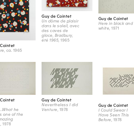
Guy de Cointet
Guy de Cointet
Un dôme de plaisir
Here in black and
dans le soleil, avec
white
, 1971
des caves de
glace, Bradbury,
été 1965
, 1965
Cointet
tre
, ca. 1965
Cointet
Guy de Cointet
Nevertheless I did
Guy de Cointet
..What he
Venture
, 1978
I Could Swear I
 one of the
Have Seen This
mazing
Before
, 1978
.
, 1978