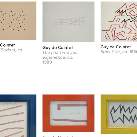
Cointet
Guy de Cointet
Guy de Cointet
(Sudan)
, ca.
Sans titre
, ca. 198
The first time you
experience
, ca.
1980