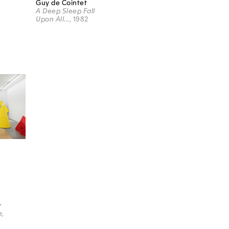
Guy de Cointet
A Deep Sleep Fall
Upon All...
, 1982
y
e,