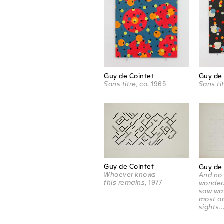
Guy de Cointet
Guy de 
Sans titre
, ca. 1965
Sans ti
Guy de Cointet
Guy de 
Whoever knows
And no
this remains
, 1977
wonder.
saw was
most a
sights..