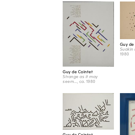
Guy de 
Suakin 
1980
Guy de Cointet
Strange as it may
seem...
, ca. 1980
Guy de Cointet