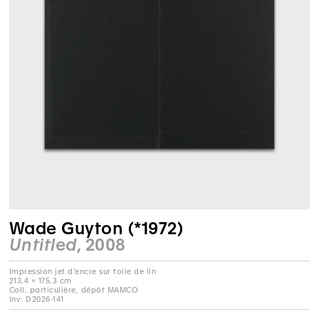
Wade Guyton (*1972)
Untitled
, 2008
Impression jet d'encre sur toile de lin
213.4 × 175.3 cm
Coll. particulière, dépôt MAMCO
Inv: D2026-141