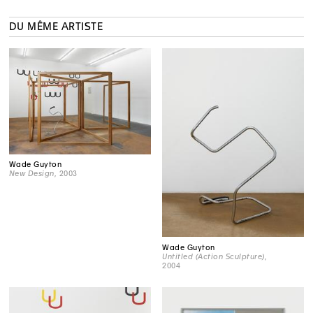
DU MÊME ARTISTE
Wade Guyton
New Design
, 2003
Wade Guyton
Untitled (Action Sculpture)
,
2004