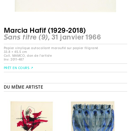
Marcia Hafif (1929-2018)
Sans titre (9)
, 31 janvier 1966
Papier vinylique autocollant marouflé sur papier filigrané
33.8 × 45.5 cm
Coll. MAMCO, don de l'artiste
Inv: 2011-487
PRÊT EN COURS
DU MÊME ARTISTE