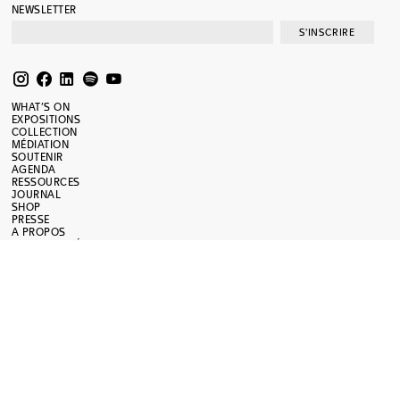
NEWSLETTER
S'INSCRIRE
WHAT’S ON
EXPOSITIONS
COLLECTION
MÉDIATION
SOUTENIR
AGENDA
RESSOURCES
JOURNAL
SHOP
PRESSE
A PROPOS
MENTIONS LÉGALES
RÉNOVATION
MAMCO
MUSÉE D’ART MODERNE ET CONTEMPORAIN
NOUVELLE ADRESSE ADMINISTRATIVE
13, RUE DES GRANGES
1204 GENÈVE
T +41 22 320 61 22
INFO@MAMCO.CH