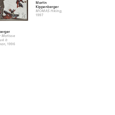
Martin
Kippenberger
MOMAS Hiking
,
1997
berger
er Matisse
ué à
man
, 1996
LE MAMCO TIENT À REMERCIER SES PARTENAIRES
WHAT’S O