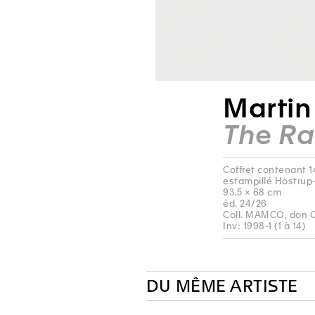
Martin
The Ra
Coffret contenant 14
estampillé Hostrup
93.5 × 68 cm
éd. 24/26
Coll. MAMCO, don 
Inv: 1998-1 (1 à 14)
DU MÊME ARTISTE