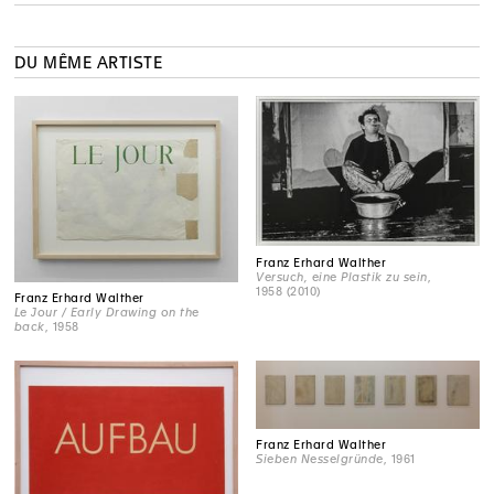
DU MÊME ARTISTE
Franz Erhard Walther
Versuch, eine Plastik zu sein
,
1958 (2010)
Franz Erhard Walther
Le Jour / Early Drawing on the
back
, 1958
Franz Erhard Walther
Sieben Nesselgründe
, 1961