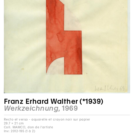
Franz Erhard Walther (*1939)
Werkzeichnung
, 1969
Recto et verso - aquarelle et crayon noir sur papier
29.7 × 21 cm
Coll. MAMCO, don de l'artiste
Inv: 2012-195 (1 à 2)