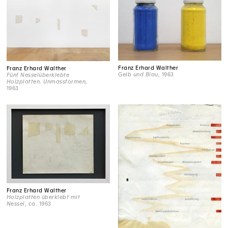
Franz Erhard Walther
Franz Erhard Walther
Gelb und Blau
, 1963
Fünf Nesselüberklebte
Holzplatten. Unmassformen
,
1963
Franz Erhard Walther
Holzplatten überklebt mit
Nessel
, ca. 1963