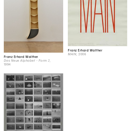
Franz Erhard Walther
MAIN
, 2006
Franz Erhard Walther
Das Neue Alphabet - Form J
,
1994