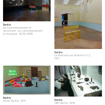
Sarkis
Au Commencement le
document, au commencement
la musique
, 28.05.2009
Sarkis
Le Rietveld de Palerme n° 2
,
2011
Sarkis
Sarkis
Hôtel Sarkis
, 2011
1991 Berlin
, 2014