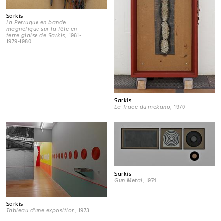
Sarkis
La Perruque en bande
magnétique sur la tête en
terre glaise de Sarkis
, 1961-
1979-1980
Sarkis
La Trace du mekano
, 1970
Sarkis
Gun Metal
, 1974
Sarkis
Tableau d'une exposition
, 1973