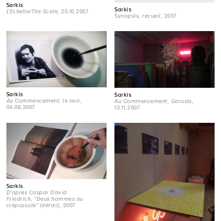
Sarkis
Sarkis
L'Echelle/The Scale
, 20.10.2007
Synopsis, recueil
, 2007
Sarkis
Sarkis
Au Commencement, le noir
,
Au Commencement, Garuda
,
04.06.2007
13.11.2007
Sarkis
D'après Caspar David
Friedrich, "Deux hommes au
crépuscule" (détail)
, 2007