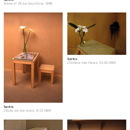
Ikône n° 36 (Le Sacrifice)
, 1996
Sarkis
L'Ombre des fleurs
, 24.02.1999
Sarkis
L'Echo de ma main
, 01.12.1999