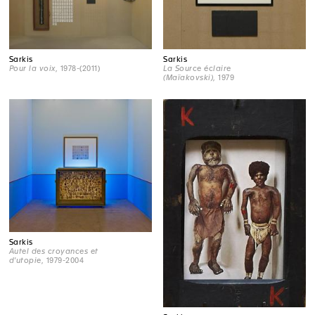
Sarkis
Sarkis
Pour la voix
, 1978-(2011)
La Source éclaire
(Maïakovski)
, 1979
Sarkis
Autel des croyances et
d'utopie
, 1979-2004