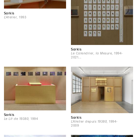
Sarkis
L'Atelier
, 1993
Sarkis
Le Calendrier, la Mesure
, 1994-
2021...
Sarkis
Sarkis
Le Lit de 19380
, 1994
L'Atelier depuis 19380
, 1994-
2009