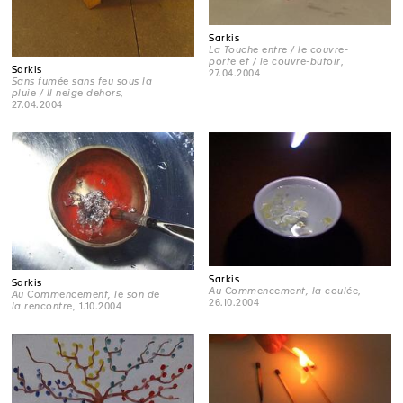
Sarkis
La Touche entre / le couvre-
porte et / le couvre-butoir
,
Sarkis
27.04.2004
Sans fumée sans feu sous la
pluie / Il neige dehors
,
27.04.2004
Sarkis
Sarkis
Au Commencement, la coulée
,
Au Commencement, le son de
26.10.2004
la rencontre
, 1.10.2004