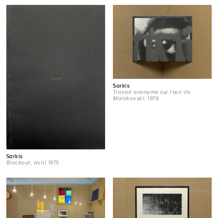
Sarkis
Travail anonyme sur l'œil de
Maïakovski
, 1978
Sarkis
Blackout
, avril 1975