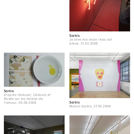
Sarkis
Je lave ma main l'eau est
bleue
, 31.03.2008
Sarkis
D'après Hokusaï, L'Adonis et
Rosée sur les herbes de
Sarkis
l'amour
, 05.09.2008
Munch-Sarkis
, 27.05.2008