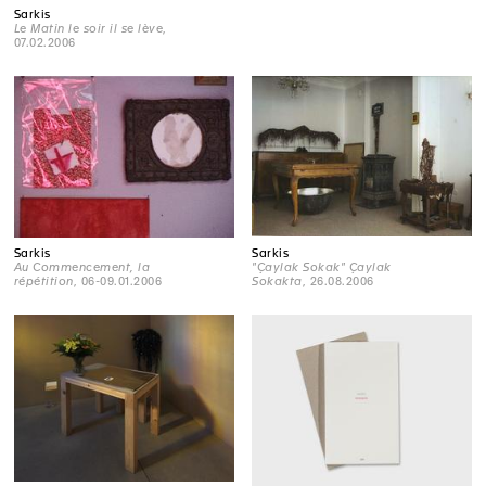
Sarkis
Le Matin le soir il se lève
,
07.02.2006
Sarkis
Sarkis
"Çaylak Sokak" Çaylak
Au Commencement, la
Sokakta
, 26.08.2006
répétition
, 06-09.01.2006