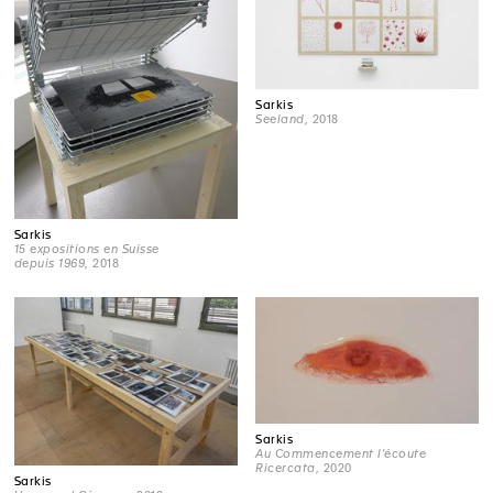
Sarkis
Seeland
, 2018
Sarkis
15 expositions en Suisse
depuis 1969
, 2018
Sarkis
Au Commencement l'écoute
Ricercata
, 2020
Sarkis