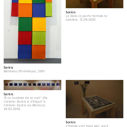
Sarkis
Le Sens la porte fermée la
lumière
, 12.09.2002
Sarkis
Manteau (Printemps)
, 2001
Sarkis
"À la tombée de la nuit" (De
l'atelier Sarkis à Villejuif à
l'atelier Sarkis au Mamco)
,
24.03.2003
Sarkis
L'Image voit mon œil
, avril