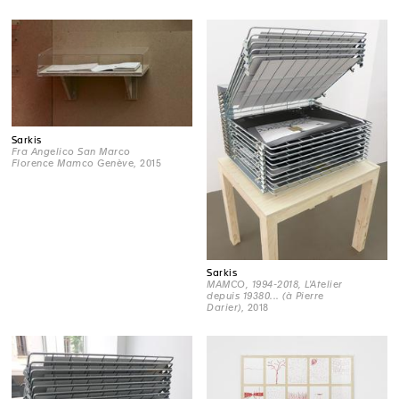
Sarkis
Fra Angelico San Marco
Florence Mamco Genève
, 2015
Sarkis
MAMCO, 1994-2018, L'Atelier
depuis 19380... (à Pierre
Darier)
, 2018