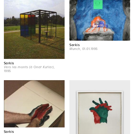
Sarkis
Munch
, 01.01.1995
Sarkis
Vers les monts (à Onat Kutlar)
,
1995
Sarkis