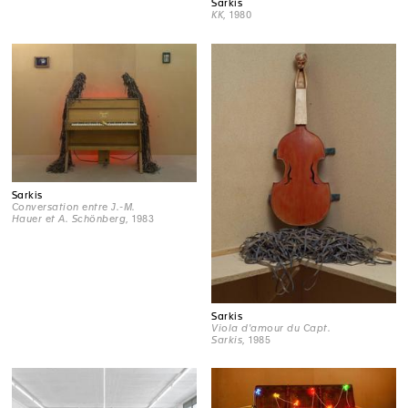
Sarkis
KK
, 1980
Sarkis
Conversation entre J.-M.
Hauer et A. Schönberg
, 1983
Sarkis
Viola d'amour du Capt.
Sarkis
, 1985