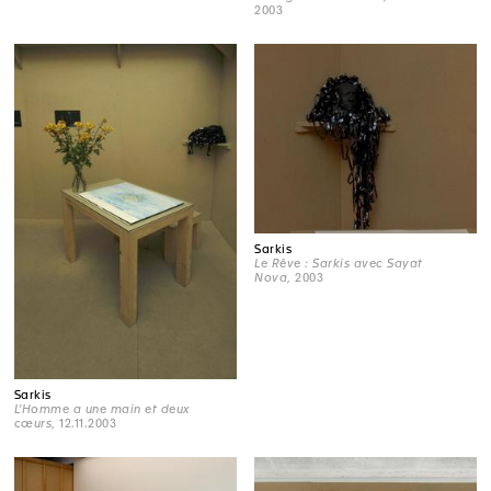
2003
Sarkis
Le Rêve : Sarkis avec Sayat
Nova
, 2003
Sarkis
L'Homme a une main et deux
cœurs
, 12.11.2003