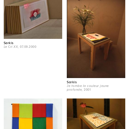
Sarkis
Le Cri XX
, 07.09.2000
Sarkis
Je tombe la couleur jaune
profonde
, 2001