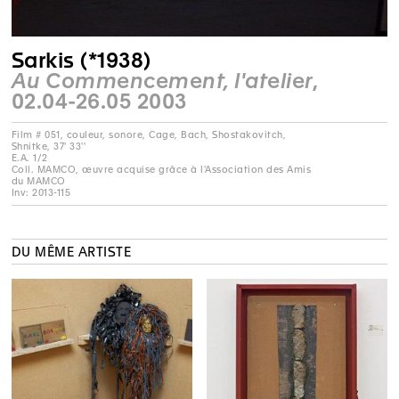
Sarkis (*1938)
Au Commencement, l'atelier
,
02.04-26.05 2003
Film # 051, couleur, sonore, Cage, Bach, Shostakovitch,
Shnitke, 37' 33''
E.A. 1/2
Coll. MAMCO, œuvre acquise grâce à l'Association des Amis
du MAMCO
Inv: 2013-115
DU MÊME ARTISTE