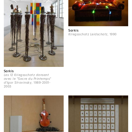
Sarkis
Kriegsschatz Leidschatz
, 1990
Sarkis
Les 12 Kriegsschatz dansent
avec le "Sacre du Printemps"
d'Igor Stravinsky
, 1989-2001-
2003