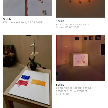
Sarkis
Sarkis
L'Homme est seul
, 22.02.2005
Au commencement, deux
bouts
, 05.05.2005
Sarkis
Le Monde est illisible mon
cœur si / les 15 ateliers
,
26.10.2006