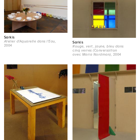
Sarkis
Atelier d'Aquarelle dans l'Eau
,
Sarkis
2004
Rouge, vert, jaune, bleu dans
cinq verres (Conversation
avec Maria Nordman)
, 2004