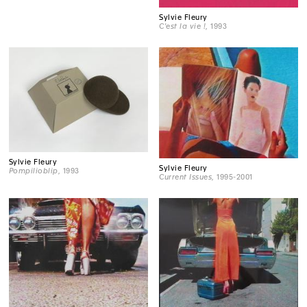
Sylvie Fleury
C'est la vie !
, 1993
Sylvie Fleury
Sylvie Fleury
Pompilioblip
, 1993
Current Issues
, 1995-2001