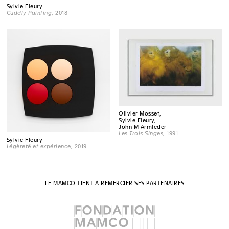
Sylvie Fleury
Cuddly Painting
, 2018
Olivier Mosset,
Sylvie Fleury,
John M Armleder
Les Trois Singes
, 1991
Sylvie Fleury
Légèreté et expérience
, 2019
LE MAMCO TIENT À REMERCIER SES PARTENAIRES