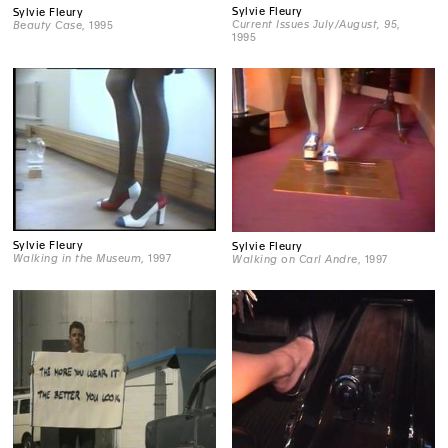
Sylvie Fleury
Sylvie Fleury
Current Issues July/August, 95
,
Beauty Case
, 1995
1995
Sylvie Fleury
Sylvie Fleury
Walking in the Museum
, 1997
Walking on Carl Andre
, 1997