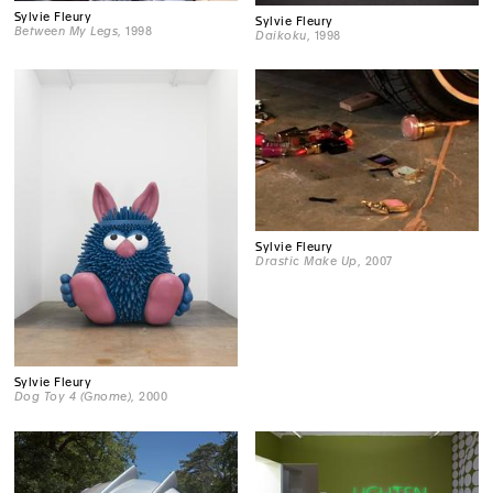
Sylvie Fleury
Sylvie Fleury
Between My Legs
, 1998
Daikoku
, 1998
Sylvie Fleury
Drastic Make Up
, 2007
Sylvie Fleury
Dog Toy 4 (Gnome)
, 2000