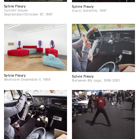
Sylvie Fleury
Sylvie Fleury
Current Issues
Gucci Satellite
, 1997
September/October 97
, 1997
Sylvie Fleury
Sylvie Fleury
Bedroom Ensemble II
, 1998
Between My Legs
, 1998-2001