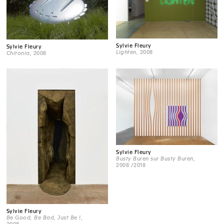
Sylvie Fleury
Sylvie Fleury
Lighten
, 2008
Chitonia
, 2008
Sylvie Fleury
Busty Buren sur Busty Buren
,
2008 /2018
Sylvie Fleury
Be Good, Be Bad, Just Be !
,
2008