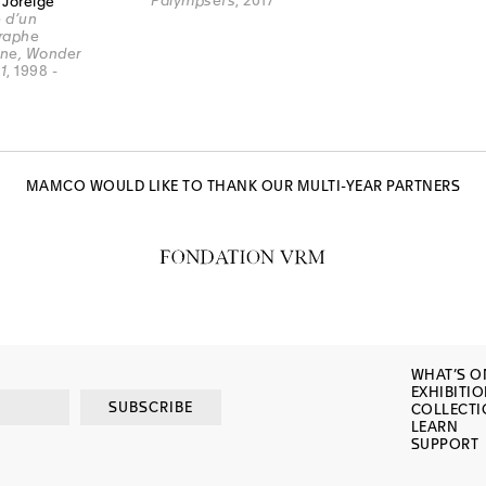
Palympsets
, 2017
l Joreige
e d’un
raphe
ne, Wonder
1
, 1998 -
MAMCO WOULD LIKE TO THANK OUR MULTI-YEAR PARTNERS
WHAT’S O
EXHIBITI
SUBSCRIBE
COLLECT
LEARN
SUPPORT