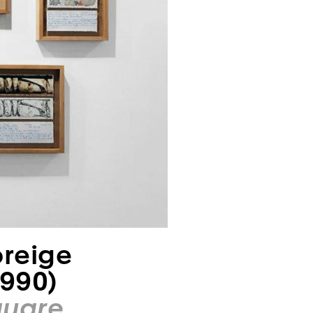
oreige
1990)
quare
,