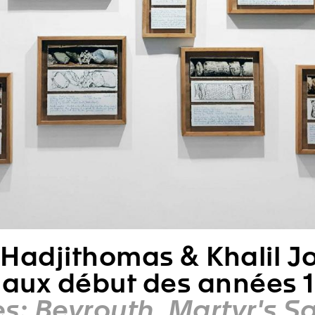
Hadjithomas & Khalil J
 aux début des années 
es: Beyrouth, Martyr's S