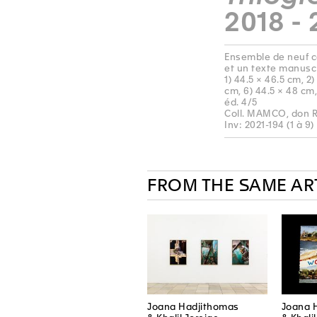
2018 - 
Ensemble de neuf c
et un texte manuscr
1) 44.5 × 46.5 cm, 2)
cm, 6) 44.5 × 48 cm,
éd. 4/5
Coll. MAMCO, don 
Inv: 2021-194 (1 à 9)
FROM THE SAME AR
Joana Hadjithomas
Joana 