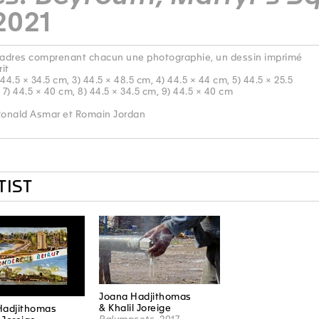
2021
adres comprenant chacun une photographie, un dessin imprimé
it
 44.5 × 34.5 cm, 3) 44.5 × 48.5 cm, 4) 44.5 × 44 cm, 5) 44.5 × 25.5
 7) 44.5 × 40 cm, 8) 44.5 × 34.5 cm, 9) 44.5 × 40 cm
Ronald Asmar et Romain Jordan
TIST
Joana Hadjithomas
& Khalil Joreige
Hadjithomas