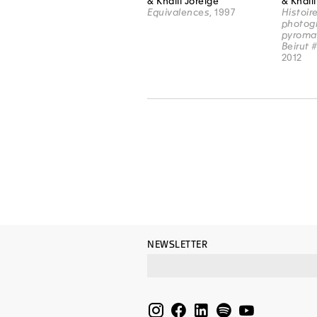
& Khalil Joreige
& Khali
Equivalences
, 1997
Histoir
photog
pyroma
Beirut #
2012
NEWSLETTER