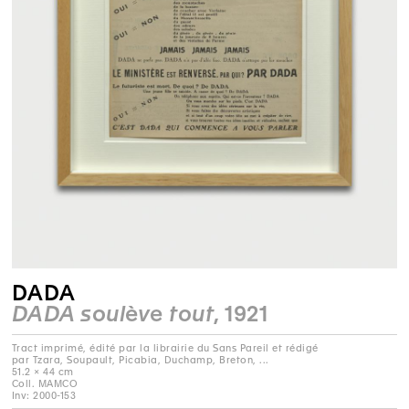
DADA
DADA soulève tout
, 1921
Tract imprimé, édité par la librairie du Sans Pareil et rédigé
par Tzara, Soupault, Picabia, Duchamp, Breton, ...
51.2 × 44 cm
Coll. MAMCO
Inv: 2000-153