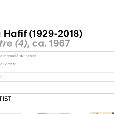
 Hafif (1929-2018)
tre (4)
, ca. 1967
ue marouflé sur papier
 l'artiste
TIST