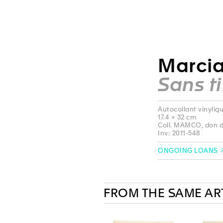
Marcia
Sans ti
Autocollant vinyliq
17.4 × 32 cm
Coll. MAMCO, don de
Inv: 2011-548
ONGOING LOANS
FROM THE SAME AR