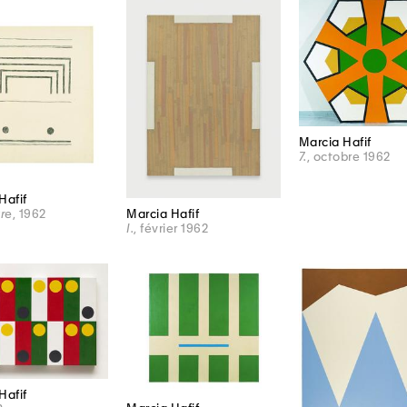
Marcia Hafif
7.
, octobre 1962
Hafif
Marcia Hafif
tre
, 1962
I.
, février 1962
Hafif