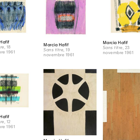
Hafif
Marcia Hafif
Marcia Hafif
tre
, 18
Sans titre
, 23
Sans titre
, 19
re 1961
novembre 1961
novembre 1961
Hafif
tre
, 12
re 1961