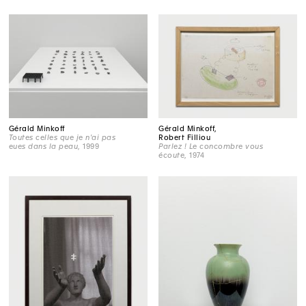
Gérald Minkoff
Gérald Minkoff,
Toutes celles que je n'ai pas
Robert Filliou
eues dans la peau
, 1999
Parlez ! Le concombre vous
écoute
, 1974