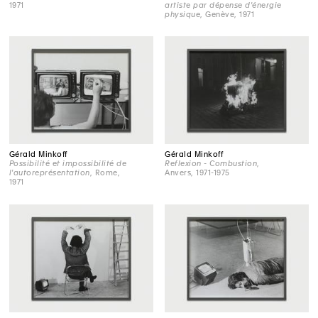
1971
artiste par dépense d'énergie
physique
, Genève, 1971
Gérald Minkoff
Gérald Minkoff
Possibilité et impossibilité de
Reflexion - Combustion
,
l'autoreprésentation
, Rome,
Anvers, 1971-1975
1971