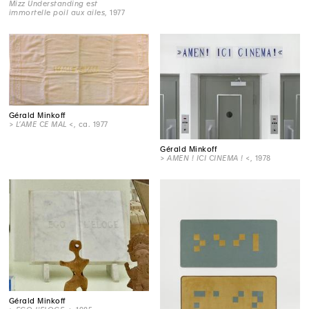
Mizz Understanding est
immortelle poil aux ailes
, 1977
Gérald Minkoff
> L’AME CE MAL <
, ca. 1977
Gérald Minkoff
> AMEN ! ICI CINEMA ! <
, 1978
Gérald Minkoff