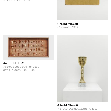
> EGO L'ELOGE <
, 1985
Gérald Minkoff
Œil-main
, 1992
Gérald Minkoff
Toutes celles que j'ai eues
dans la peau
, 1997-1999
Gérald Minkoff
> TRALALALALA...L'ART <
, 1997