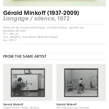
Gérald Minkoff (1937-2009)
Langage / silence
, 1972
Paille de fer, brosse métallique, transformateur, agrafes sur
panneau de bois
75 × 106 cm
Coll. MAMCO, don Muriel Minkoff-Olesen
Inv: 2011-7
FROM THE SAME ARTIST
Gérald Minkoff
Gérald Minkoff
Video como video
, Anvers,
Introduction du concept