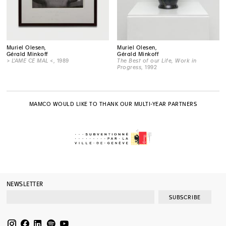
Muriel Olesen,
Muriel Olesen,
Gérald Minkoff
Gérald Minkoff
> L'AME CE MAL <
, 1989
The Best of our Life, Work in
Progress
, 1992
MAMCO WOULD LIKE TO THANK OUR MULTI-YEAR PARTNERS
NEWSLETTER
SUBSCRIBE