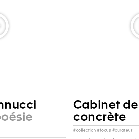
nnucci
Cabinet de
poésie
concrète
#collection #focus #curateur