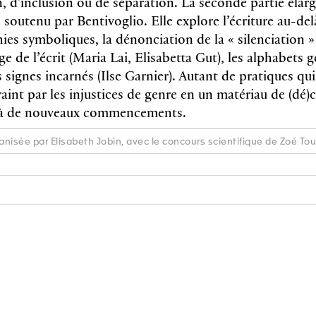
n, d'inclusion ou de séparation. La seconde partie élarg
s soutenu par Bentivoglio. Elle explore l’écriture au-de
hies symboliques, la dénonciation de la « silenciation 
age de l’écrit (Maria Lai, Elisabetta Gut), les alphabets g
 signes incarnés (Ilse Garnier). Autant de pratiques qu
aint par les injustices de genre en un matériau de (dé)
e à de nouveaux commencements.
ganisée par Elisabeth Jobin, avec le concours scientifique de Zoé T