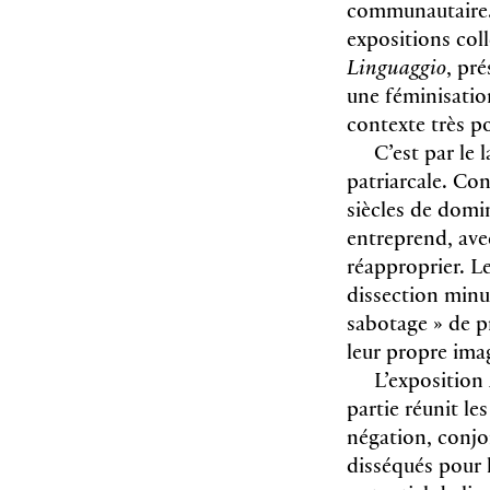
communautaire. 
expositions col
Linguaggio
, pr
une féminisatio
contexte très po
C’est par le
patriarcale. Co
siècles de domi
entreprend, avec
réapproprier. Le
dissection minut
sabotage » de p
leur propre ima
L’exposition
partie réunit le
négation, conjo
disséqués pour l