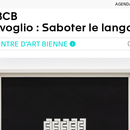
AGEND
BCB
ivoglio : Saboter le lan
NTRE D'ART BIENNE