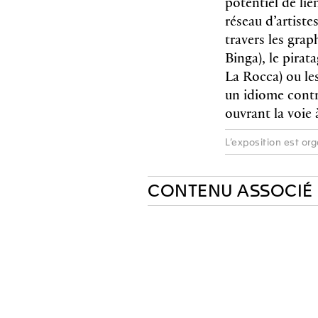
potentiel de lie
réseau d’artiste
travers les grap
Binga), le pirat
La Rocca) ou les
un idiome contr
ouvrant la voi
L’exposition est or
CONTENU ASSOCIÉ