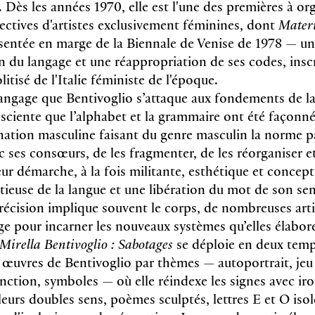
Dès les années 1970, elle est l'une des premières à or
lectives d'artistes exclusivement féminines, dont
Materi
ésentée en marge de la Biennale de Venise de 1978 — u
n du langage et une réappropriation de ses codes, inscr
litisé de l'Italie féministe de l'époque.
 langage que Bentivoglio s’attaque aux fondements de la
nsciente que l’alphabet et la grammaire ont été façonné
nation masculine faisant du genre masculin la norme pa
 ses consœurs, de les fragmenter, de les réorganiser et
ur démarche, à la fois militante, esthétique et concept
ieuse de la langue et une libération du mot de son sen
récision implique souvent le corps, de nombreuses artis
ge pour incarner les nouveaux systèmes qu’elles élabor
Mirella Bentivoglio : Sabotages
se déploie en deux temp
s œuvres de Bentivoglio par thèmes — autoportrait, jeu 
nction, symboles — où elle réindexe les signes avec iro
eurs doubles sens, poèmes sculptés, lettres E et O isol