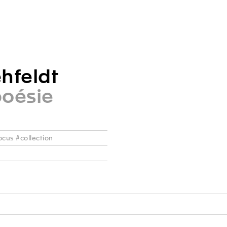
hfeldt
poésie
ocus #collection