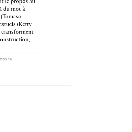
it le propos au
là du mot à
» (Tomaso
estuels (Ketty
i transforment
construction,
ouzanne