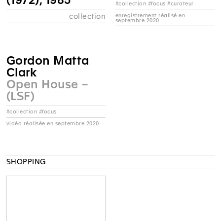
#collection #focus #curateur
enregistrement réalisé en
collection
septembre 2020
Gordon Matta
Clark
Open House –
(LSF)
#collection #focus
vidéo réalisée en septembre 2020
SHOPPING