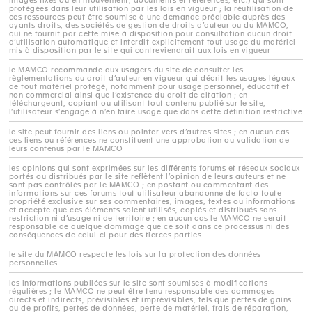
images fixes ou en mouvement, documents et références, etc.) qui sont
protégées dans leur utilisation par les lois en vigueur ; la réutilisation de
ces ressources peut être soumise à une demande préalable auprès des
ayants droits, des sociétés de gestion de droits d’auteur ou du MAMCO,
qui ne fournit par cette mise à disposition pour consultation aucun droit
d’utilisation automatique et interdit explicitement tout usage du matériel
mis à disposition par le site qui contreviendrait aux lois en vigueur
le MAMCO recommande aux usagers du site de consulter les
règlementations du droit d’auteur en vigueur qui décrit les usages légaux
de tout matériel protégé, notamment pour usage personnel, éducatif et
non commercial ainsi que l’existence du droit de citation ; en
téléchargeant, copiant ou utilisant tout contenu publié sur le site,
l’utilisateur s’engage à n’en faire usage que dans cette définition restrictive
le site peut fournir des liens ou pointer vers d’autres sites ; en aucun cas
ces liens ou références ne constituent une approbation ou validation de
leurs contenus par le MAMCO
les opinions qui sont exprimées sur les différents forums et réseaux sociaux
portés ou distribués par le site reflètent l’opinion de leurs auteurs et ne
sont pas contrôlés par le MAMCO ; en postant ou commentant des
informations sur ces forums tout utilisateur abandonne de facto toute
propriété exclusive sur ses commentaires, images, textes ou informations
et accepte que ces éléments soient utilisés, copiés et distribués sans
restriction ni d’usage ni de territoire ; en aucun cas le MAMCO ne serait
responsable de quelque dommage que ce soit dans ce processus ni des
conséquences de celui-ci pour des tierces parties
le site du MAMCO respecte les lois sur la protection des données
personnelles
les informations publiées sur le site sont soumises à modifications
régulières ; le MAMCO ne peut être tenu responsable des dommages
directs et indirects, prévisibles et imprévisibles, tels que pertes de gains
ou de profits, pertes de données, perte de matériel, frais de réparation,