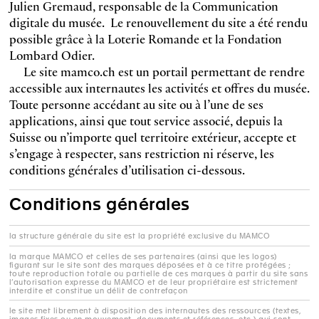
Julien Gremaud, responsable de la Communication
digitale du musée. Le renouvellement du site a été rendu
possible grâce à la Loterie Romande et la Fondation
Lombard Odier.
Le site mamco.ch est un portail permettant de rendre
accessible aux internautes les activités et offres du musée.
Toute personne accédant au site ou à l’une de ses
applications, ainsi que tout service associé, depuis la
Suisse ou n’importe quel territoire extérieur, accepte et
s’engage à respecter, sans restriction ni réserve, les
conditions générales d’utilisation ci-dessous.
Conditions générales
la structure générale du site est la propriété exclusive du MAMCO
la marque MAMCO et celles de ses partenaires (ainsi que les logos)
figurant sur le site sont des marques déposées et à ce titre protégées ;
toute reproduction totale ou partielle de ces marques à partir du site sans
l’autorisation expresse du MAMCO et de leur propriétaire est strictement
interdite et constitue un délit de contrefaçon
le site met librement à disposition des internautes des ressources (textes,